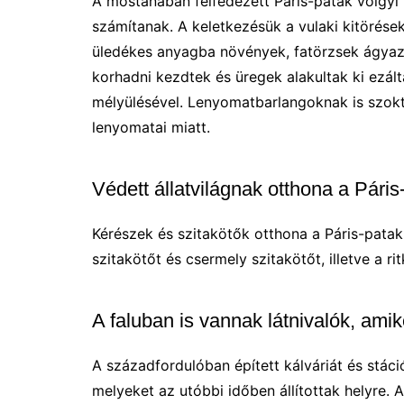
A mostanában felfedezett Páris-patak völgyi
számítanak. A keletkezésük a vulaki kitörése
üledékes anyagba növények, fatörzsek ágyaz
korhadni kezdtek és üregek alakultak ki ezált
mélyülésével. Lenyomatbarlangoknak is szok
lenyomatai miatt.
Védett állatvilágnak otthona a Pári
Kérészek és szitakötők otthona a Páris-patak
szitakötőt és csermely szitakötőt, illetve a r
A faluban is vannak látnivalók, am
A századfordulóban épített kálváriát és stá
melyeket az utóbbi időben állítottak helyre. 