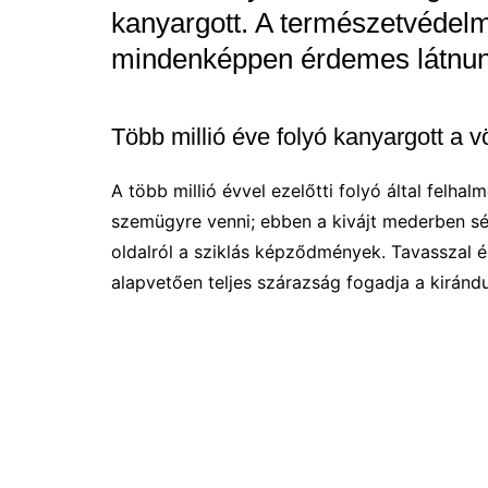
kanyargott. A természetvédelmi
mindenképpen érdemes látnunk 
Több millió éve folyó kanyargott a 
A több millió évvel ezelőtti folyó által felh
szemügyre venni; ebben a kivájt mederben sé
oldalról a sziklás képződmények. Tavasszal é
alapvetően teljes szárazság fogadja a kiránd