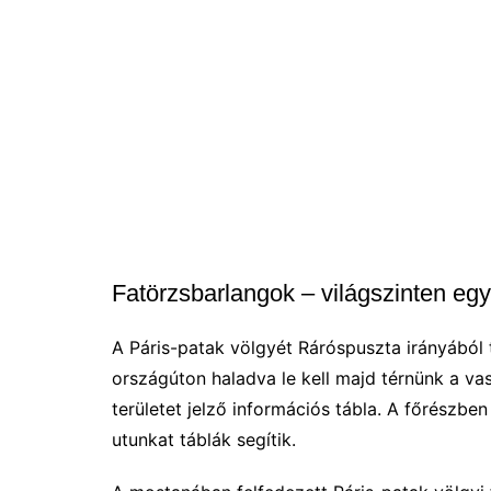
Fatörzsbarlangok – világszinten egy
A Páris-patak völgyét Ráróspuszta irányából 
országúton haladva le kell majd térnünk a vasú
területet jelző információs tábla. A főrészbe
utunkat táblák segítik.