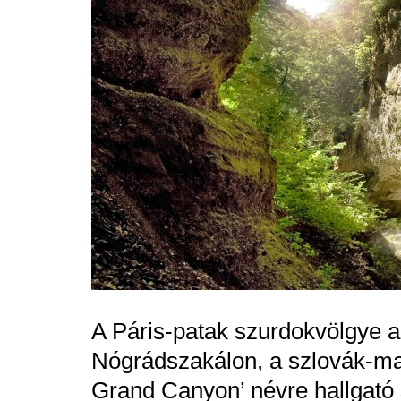
A Páris-patak szurdokvölgye a 
Nógrádszakálon, a szlovák-mag
Grand Canyon’ névre hallgató 