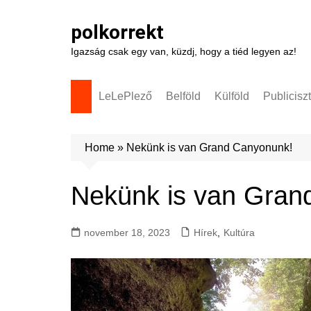
Skip
to
polkorrekt
content
Igazság csak egy van, küzdj, hogy a tiéd legyen az!
LeLePlező
Belföld
Külföld
Publicisz
Home
»
Nekünk is van Grand Canyonunk!
Nekünk is van Gran
november 18, 2023
Hírek
,
Kultúra