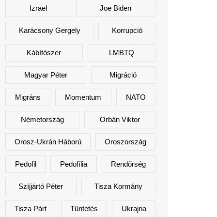
Izrael
Joe Biden
Karácsony Gergely
Korrupció
Kábítószer
LMBTQ
Magyar Péter
Migráció
Migráns
Momentum
NATO
Németország
Orbán Viktor
Orosz-Ukrán Háború
Oroszország
Pedofil
Pedofília
Rendőrség
Szíjjártó Péter
Tisza Kormány
Tisza Párt
Tüntetés
Ukrajna