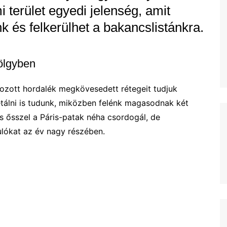
 terület egyedi jelenség, amit
és felkerülhet a bakancslistánkra.
völgyben
almozott hordalék megkövesedett rétegeit tudjuk
tálni is tudunk, miközben felénk magasodnak két
s ősszel a Páris-patak néha csordogál, de
ulókat az év nagy részében.