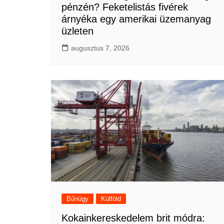
pénzén? Feketelistás fivérek
árnyéka egy amerikai üzemanyag
üzleten
augusztus 7, 2026
Bűnügy
Külföld
Kokainkereskedelem brit módra: