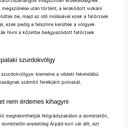
 fatörzsbarlangok világszinten érdekességnek
k megszűnése után történt; a lerakódott vulkáni
ódtak be, majd az idő múlásával ezek a fatörzsek
al, ezek pedig a felszínre kerültek a völgyek
ták hívni a kőzetbe beágyazódott fatörzsek
s-pataki szurdokvölgy
 szurdokvölgye: kiemelve a védett feketelábú
itkaságnak számító fenékjáró poloskát.
iket nem érdemes kihagyni
cióit megtekinthetjük Nógrádszakálon a dombtetőn,
A dombtetőn eredetileg Árpád-kori vár állt, ezt