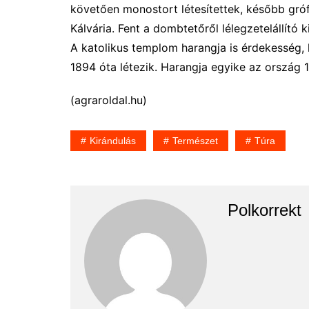
követően monostort létesítettek, később grófi
Kálvária. Fent a dombtetőről lélegzetelállító ki
A katolikus templom harangja is érdekesség, 
1894 óta létezik. Harangja egyike az ország 
(agraroldal.hu)
Kirándulás
Természet
Túra
Polkorrekt