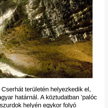
Cserhát területén helyezkedik el,
yar határnál. A köztudatban ’palóc
szurdok helyén egykor folyó