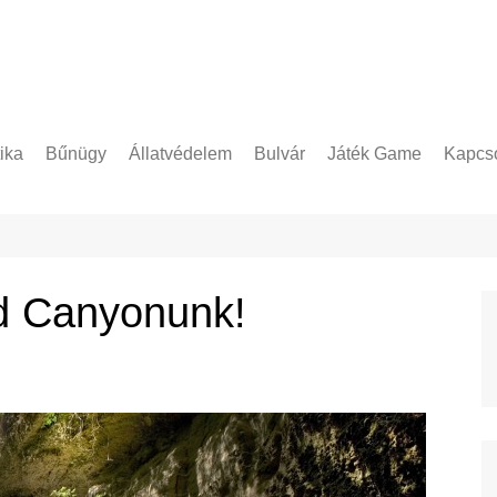
tika
Bűnügy
Állatvédelem
Bulvár
Játék Game
Kapcso
Adatke
d Canyonunk!