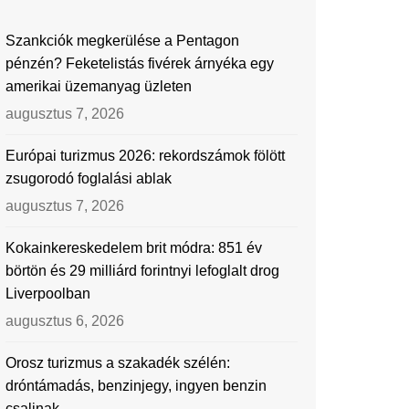
Szankciók megkerülése a Pentagon
pénzén? Feketelistás fivérek árnyéka egy
amerikai üzemanyag üzleten
augusztus 7, 2026
Európai turizmus 2026: rekordszámok fölött
zsugorodó foglalási ablak
augusztus 7, 2026
Kokainkereskedelem brit módra: 851 év
börtön és 29 milliárd forintnyi lefoglalt drog
Liverpoolban
augusztus 6, 2026
Orosz turizmus a szakadék szélén:
dróntámadás, benzinjegy, ingyen benzin
csalinak