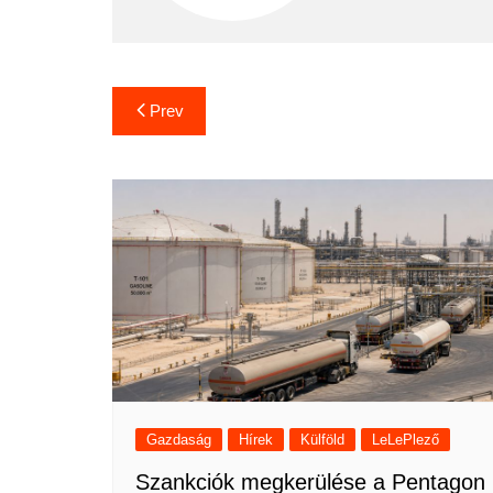
Bejegyzés
Prev
navigáció
Gazdaság
Hírek
Külföld
LeLePlező
Szankciók megkerülése a Pentagon