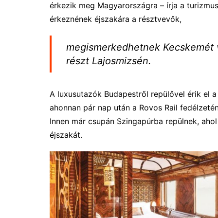
érkezik meg Magyarországra – írja a turizmus
érkeznének éjszakára a résztvevők,
megismerkedhetnek Kecskemét v
részt Lajosmizsén.
A luxusutazók Budapestről repülővel érik el 
ahonnan pár nap után a Rovos Rail fedélzeté
Innen már csupán Szingapúrba repülnek, ahol 
éjszakát.