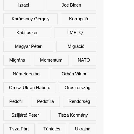
Izrael
Joe Biden
Karácsony Gergely
Korrupció
Kábítószer
LMBTQ
Magyar Péter
Migráció
Migráns
Momentum
NATO
Németország
Orbán Viktor
Orosz-Ukrán Háború
Oroszország
Pedofil
Pedofília
Rendőrség
Szíjjártó Péter
Tisza Kormány
Tisza Párt
Tüntetés
Ukrajna