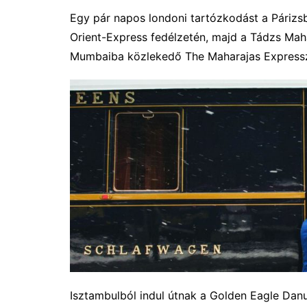
Egy pár napos londoni tartózkodást a Párizs
Orient-Express fedélzetén, majd a Tádzs Maha
Mumbaiba közlekedő The Maharajas Expressze
Isztambulból indul útnak a Golden Eagle Dan