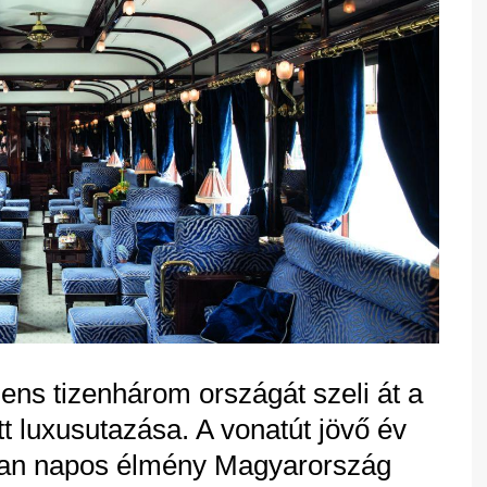
ens tizenhárom országát szeli át a
t luxusutazása. A vonatút jövő év
cvan napos élmény Magyarország