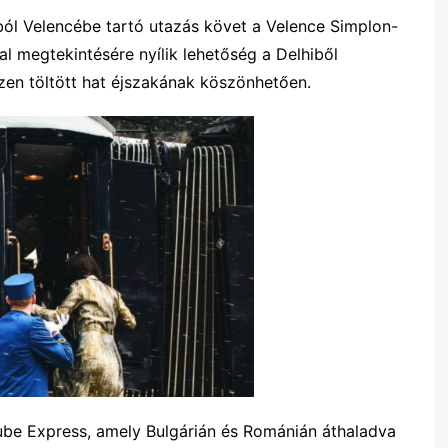
ból Velencébe tartó utazás követ a Velence Simplon-
l megtekintésére nyílik lehetőség a Delhiből
n töltött hat éjszakának köszönhetően.
ube Express, amely Bulgárián és Románián áthaladva