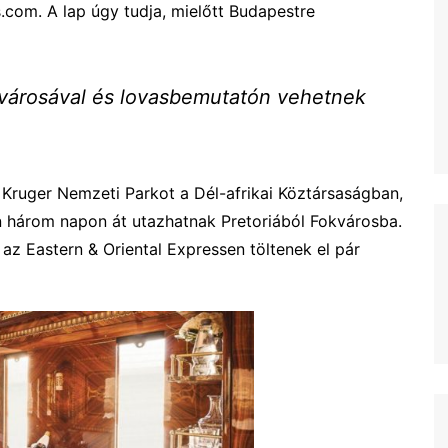
.com. A lap úgy tudja, mielőtt Budapestre
árosával és lovasbemutatón vehetnek
a Kruger Nemzeti Parkot a Dél-afrikai Köztársaságban,
n három napon át utazhatnak Pretoriából Fokvárosba.
az Eastern & Oriental Expressen töltenek el pár