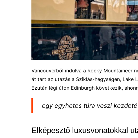
Vancouverből indulva a Rocky Mountaineer né
át tart az utazás a Sziklás-hegységen, Lake 
Ezután légi úton Edinburgh következik, ahon
egy egyhetes túra veszi kezdeté
Elképesztő luxusvonatokkal u