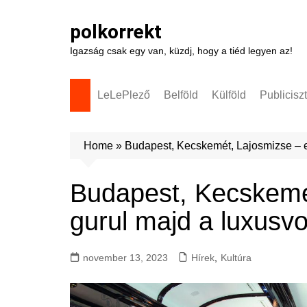
Skip
to
polkorrekt
content
Igazság csak egy van, küzdj, hogy a tiéd legyen az!
LeLePlező
Belföld
Külföld
Publicisz
Home
»
Budapest, Kecskemét, Lajosmizse – er
Budapest, Kecskemét
gurul majd a luxusv
november 13, 2023
Hírek
,
Kultúra