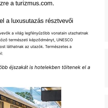
észre a turizmus.com.
l a luxusutazás résztvevői
tvevők a világ legfényűzőbb vonatain utazhatnak
űgöző természeti képződményt, UNESCO
ost láthatnak az utazók. Természetes a
l:
öbb éjszakát is hotelekben töltenek el a