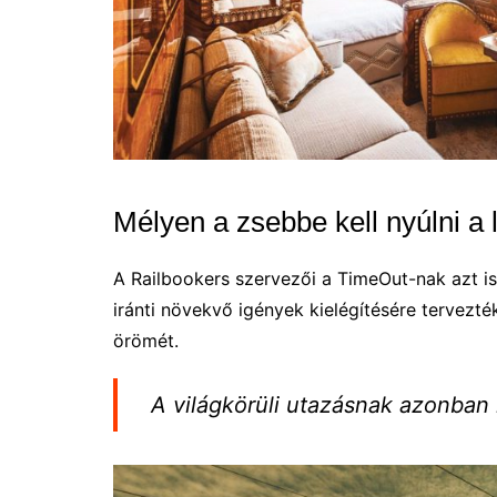
Mélyen a zsebbe kell nyúlni a 
A Railbookers szervezői a TimeOut-nak azt is
iránti növekvő igények kielégítésére tervezté
örömét.
A világkörüli utazásnak azonban 