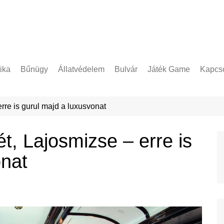
tika
Bűnügy
Állatvédelem
Bulvár
Játék Game
Kapcso
Adatke
re is gurul majd a luxusvonat
, Lajosmizse – erre is
onat