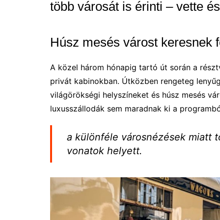
több városát is érinti – vette 
Húsz mesés várost keresnek fe
A közel három hónapig tartó út során a rész
privát kabinokban. Útközben rengeteg leny
világörökségi helyszíneket és húsz mesés vár
luxusszállodák sem maradnak ki a programbó
a különféle városnézések miatt t
vonatok helyett.