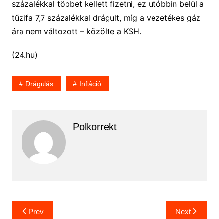
százalékkal többet kellett fizetni, ez utóbbin belül a
tűzifa 7,7 százalékkal drágult, míg a vezetékes gáz
ára nem változott – közölte a KSH.
(24.hu)
Drágulás
Infláció
Polkorrekt
Bejegyzés
Prev
Next