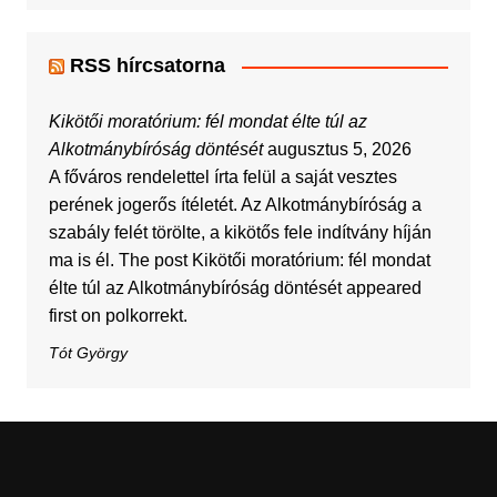
RSS hírcsatorna
Kikötői moratórium: fél mondat élte túl az
Alkotmánybíróság döntését
augusztus 5, 2026
A főváros rendelettel írta felül a saját vesztes
perének jogerős ítéletét. Az Alkotmánybíróság a
szabály felét törölte, a kikötős fele indítvány híján
ma is él. The post Kikötői moratórium: fél mondat
élte túl az Alkotmánybíróság döntését appeared
first on polkorrekt.
Tót György