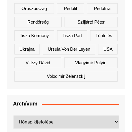
Oroszország
Pedofil
Pedofília
Rendőrség
Szíjjártó Péter
Tisza Kormány
Tisza Párt
Tüntetés
Ukrajna
Ursula Von Der Leyen
USA
Vitézy Dávid
Vlagyimir Putyin
Volodimir Zelenszkij
Archívum
Archívum