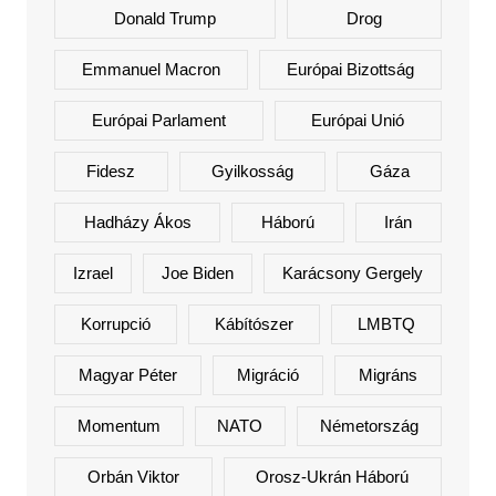
Donald Trump
Drog
Emmanuel Macron
Európai Bizottság
Európai Parlament
Európai Unió
Fidesz
Gyilkosság
Gáza
Hadházy Ákos
Háború
Irán
Izrael
Joe Biden
Karácsony Gergely
Korrupció
Kábítószer
LMBTQ
Magyar Péter
Migráció
Migráns
Momentum
NATO
Németország
Orbán Viktor
Orosz-Ukrán Háború