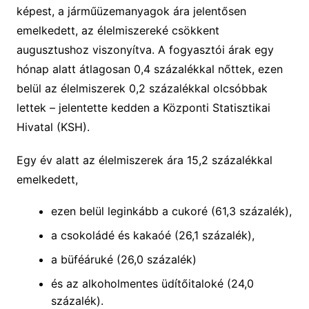
képest, a járműüzemanyagok ára jelentősen
emelkedett, az élelmiszereké csökkent
augusztushoz viszonyítva. A fogyasztói árak egy
hónap alatt átlagosan 0,4 százalékkal nőttek, ezen
belül az élelmiszerek 0,2 százalékkal olcsóbbak
lettek – jelentette kedden a Központi Statisztikai
Hivatal (KSH).
Egy év alatt az élelmiszerek ára 15,2 százalékkal
emelkedett,
ezen belül leginkább a cukoré (61,3 százalék),
a csokoládé és kakaóé (26,1 százalék),
a büféáruké (26,0 százalék)
és az alkoholmentes üdítőitaloké (24,0
százalék).