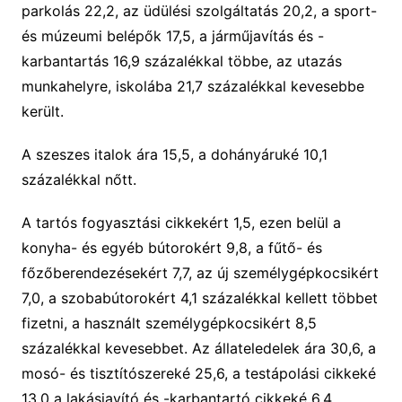
parkolás 22,2, az üdülési szolgáltatás 20,2, a sport-
és múzeumi belépők 17,5, a járműjavítás és -
karbantartás 16,9 százalékkal többe, az utazás
munkahelyre, iskolába 21,7 százalékkal kevesebbe
került.
A szeszes italok ára 15,5, a dohányáruké 10,1
százalékkal nőtt.
A tartós fogyasztási cikkekért 1,5, ezen belül a
konyha- és egyéb bútorokért 9,8, a fűtő- és
főzőberendezésekért 7,7, az új személygépkocsikért
7,0, a szobabútorokért 4,1 százalékkal kellett többet
fizetni, a használt személygépkocsikért 8,5
százalékkal kevesebbet. Az állateledelek ára 30,6, a
mosó- és tisztítószereké 25,6, a testápolási cikkeké
13,0 a lakásjavító és -karbantartó cikkeké 6,4