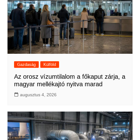
Gazdaság
Külföld
Az orosz vízumtilalom a főkaput zárja, a
magyar mellékajtó nyitva marad
augusztus 4, 2026