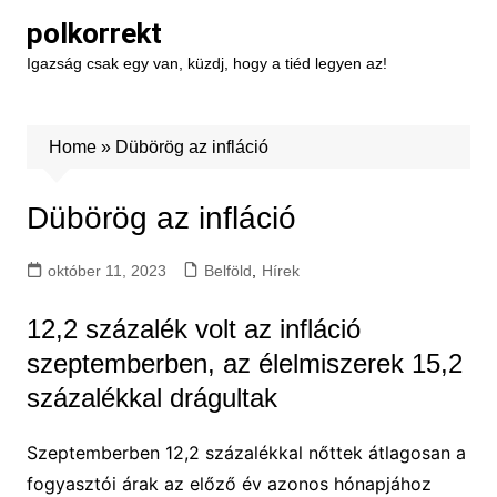
Skip
polkorrekt
to
Igazság csak egy van, küzdj, hogy a tiéd legyen az!
content
Home
»
Dübörög az infláció
Dübörög az infláció
október 11, 2023
Belföld
,
Hírek
12,2 százalék volt az infláció
szeptemberben, az élelmiszerek 15,2
százalékkal drágultak
Szeptemberben 12,2 százalékkal nőttek átlagosan a
fogyasztói árak az előző év azonos hónapjához