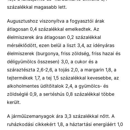
százalékkal magasabb lett.
Augusztushoz viszonyítva a fogyasztói árak
átlagosan 0,4 százalékkal emelkedtek. Az
élelmiszerek ára átlagosan 0,2 százalékkal
mérséklődött, ezen belül a liszt 3,4, az idényáras
élelmiszerek (burgonya, friss zöldség, friss hazai és
déligyümölcs összesen) 3,0, a cukor és a
száraztészta 2,6-2,6, a tojás 2,0, a margarin 1,8, a
tejtermékek 1,7, a tej 1,5 százalékkal kevesebbe, az
alkoholmentes üdítőitalok 2,4, a gyümölcs- és
zöldséglé 0,9, a sertéshús 0,8 százalékkal többe
került.
A járműüzemanyagok ára 3,3 százalékkal nőtt. A
ruházkodási cikkekért 1,8, a háztartási energiáért 1,0