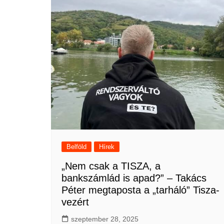
Belföld
Hírek
„Nem csak a TISZA, a
bankszámlád is apad?” – Takács
Péter megtaposta a „tarháló” Tisza-
vezért
szeptember 28, 2025