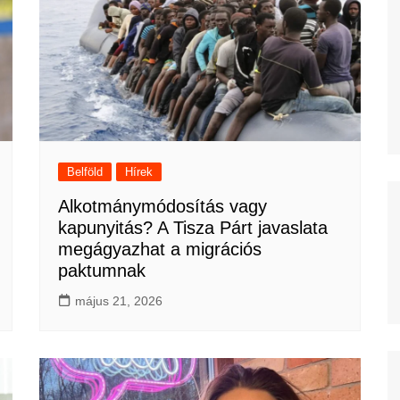
Belföld
Hírek
Alkotmánymódosítás vagy
kapunyitás? A Tisza Párt javaslata
megágyazhat a migrációs
paktumnak
május 21, 2026