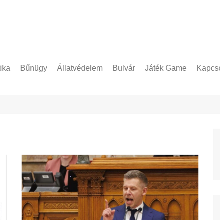
tika
Bűnügy
Állatvédelem
Bulvár
Játék Game
Kapcso
Adatke