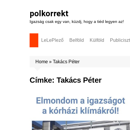
Skip
to
polkorrekt
content
Igazság csak egy van, küzdj, hogy a tiéd legyen az!
LeLePlező
Belföld
Külföld
Publicisz
Home
»
Takács Péter
Címke:
Takács Péter