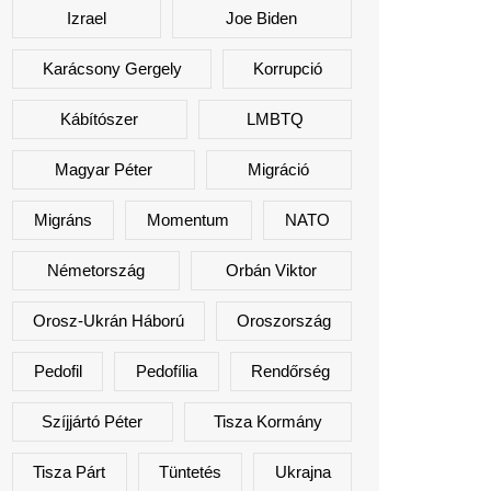
Izrael
Joe Biden
Karácsony Gergely
Korrupció
Kábítószer
LMBTQ
Magyar Péter
Migráció
Migráns
Momentum
NATO
Németország
Orbán Viktor
Orosz-Ukrán Háború
Oroszország
Pedofil
Pedofília
Rendőrség
Szíjjártó Péter
Tisza Kormány
Tisza Párt
Tüntetés
Ukrajna