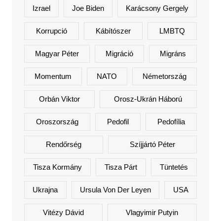
Izrael
Joe Biden
Karácsony Gergely
Korrupció
Kábítószer
LMBTQ
Magyar Péter
Migráció
Migráns
Momentum
NATO
Németország
Orbán Viktor
Orosz-Ukrán Háború
Oroszország
Pedofil
Pedofília
Rendőrség
Szíjjártó Péter
Tisza Kormány
Tisza Párt
Tüntetés
Ukrajna
Ursula Von Der Leyen
USA
Vitézy Dávid
Vlagyimir Putyin