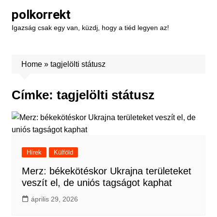
Skip
polkorrekt
to
Igazság csak egy van, küzdj, hogy a tiéd legyen az!
content
Home
»
tagjelölti státusz
Címke:
tagjelölti státusz
Hírek
Külföld
Merz: békekötéskor Ukrajna területeket
veszít el, de uniós tagságot kaphat
április 29, 2026