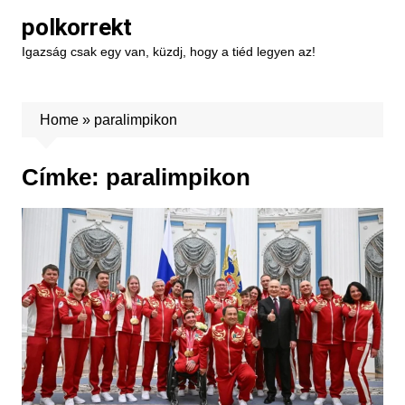
Skip
polkorrekt
to
Igazság csak egy van, küzdj, hogy a tiéd legyen az!
content
Home
»
paralimpikon
Címke:
paralimpikon