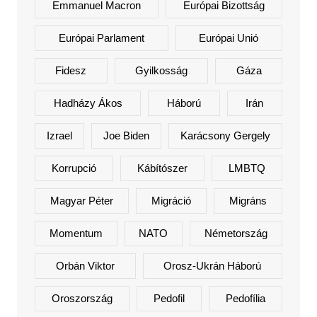
Emmanuel Macron
Európai Bizottság
Európai Parlament
Európai Unió
Fidesz
Gyilkosság
Gáza
Hadházy Ákos
Háború
Irán
Izrael
Joe Biden
Karácsony Gergely
Korrupció
Kábítószer
LMBTQ
Magyar Péter
Migráció
Migráns
Momentum
NATO
Németország
Orbán Viktor
Orosz-Ukrán Háború
Oroszország
Pedofil
Pedofília