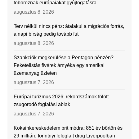
toboroznak európaiakat gyújtogatásra
augusztus 8, 2026
Terv nélkül nincs pénz: átalakul a migrációs forrás,
a napi bírság pedig tovább fut
augusztus 8, 2026
Szankciók megkerülése a Pentagon pénzén?
Feketelistás fivérek árnyéka egy amerikai
üzemanyag üzleten
augusztus 7, 2026
Európai turizmus 2026: rekordszámok fölött
zsugorodó foglalási ablak
augusztus 7, 2026
Kokainkereskedelem brit módra: 851 év börtön és
29 milliárd forintnyi lefoglalt drog Liverpoolban