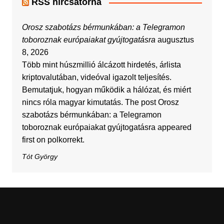
RSS hírcsatorna
Orosz szabotázs bérmunkában: a Telegramon
toboroznak európaiakat gyújtogatásra
augusztus
8, 2026
Több mint húszmillió álcázott hirdetés, árlista
kriptovalutában, videóval igazolt teljesítés.
Bemutatjuk, hogyan működik a hálózat, és miért
nincs róla magyar kimutatás. The post Orosz
szabotázs bérmunkában: a Telegramon
toboroznak európaiakat gyújtogatásra appeared
first on polkorrekt.
Tót György