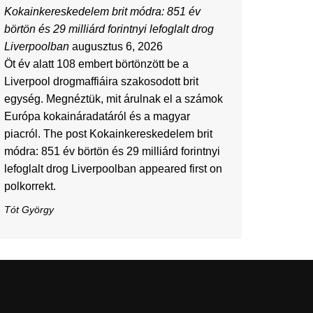
Kokainkereskedelem brit módra: 851 év
börtön és 29 milliárd forintnyi lefoglalt drog
Liverpoolban
augusztus 6, 2026
Öt év alatt 108 embert börtönzött be a
Liverpool drogmaffiáira szakosodott brit
egység. Megnéztük, mit árulnak el a számok
Európa kokaináradatáról és a magyar
piacról. The post Kokainkereskedelem brit
módra: 851 év börtön és 29 milliárd forintnyi
lefoglalt drog Liverpoolban appeared first on
polkorrekt.
Tót György