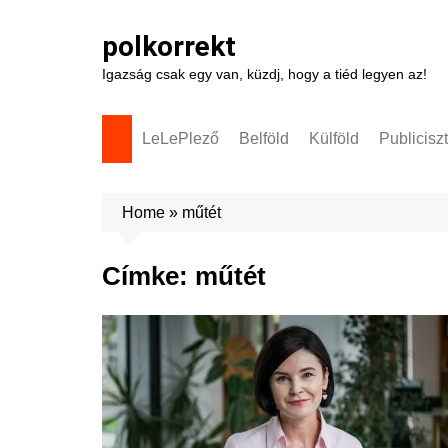
Skip
to
polkorrekt
content
Igazság csak egy van, küzdj, hogy a tiéd legyen az!
LeLePlező
Belföld
Külföld
Publicisz
Home
»
műtét
Címke:
műtét