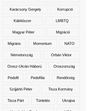
Karácsony Gergely
Korrupció
Kábítószer
LMBTQ
Magyar Péter
Migráció
Migráns
Momentum
NATO
Németország
Orbán Viktor
Orosz-Ukrán Háború
Oroszország
Pedofil
Pedofília
Rendőrség
Szíjjártó Péter
Tisza Kormány
Tisza Párt
Tüntetés
Ukrajna