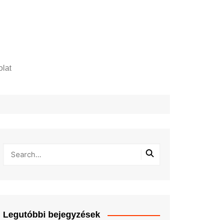
lat
zelési tájékoztató
Legutóbbi bejegyzések