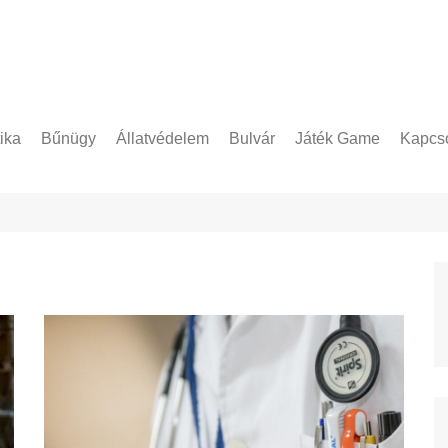
tika
Bűnügy
Állatvédelem
Bulvár
Játék Game
Kapcso
Adatke