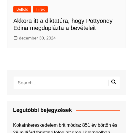
Belföld
Hírek
Akkora itt a diktatúra, hogy Pottyondy
Edina megduplázta a bevételeit
december 30, 2024
Legutóbbi bejegyzések
Kokainkereskedelem brit módra: 851 év börtön és
29 milliárd forintnyi lefoglalt drog Liverpoolban