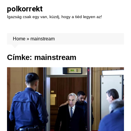
Skip
polkorrekt
to
Igazság csak egy van, küzdj, hogy a tiéd legyen az!
content
Home
»
mainstream
Címke:
mainstream