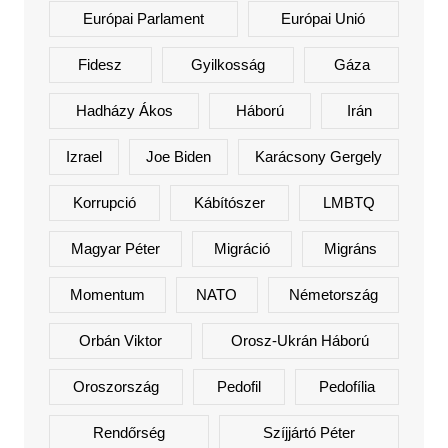
Európai Parlament
Európai Unió
Fidesz
Gyilkosság
Gáza
Hadházy Ákos
Háború
Irán
Izrael
Joe Biden
Karácsony Gergely
Korrupció
Kábítószer
LMBTQ
Magyar Péter
Migráció
Migráns
Momentum
NATO
Németország
Orbán Viktor
Orosz-Ukrán Háború
Oroszország
Pedofil
Pedofília
Rendőrség
Szíjjártó Péter