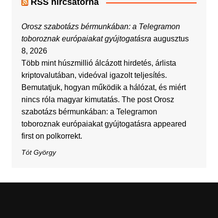
RSS hírcsatorna
Orosz szabotázs bérmunkában: a Telegramon
toboroznak európaiakat gyújtogatásra
augusztus
8, 2026
Több mint húszmillió álcázott hirdetés, árlista
kriptovalutában, videóval igazolt teljesítés.
Bemutatjuk, hogyan működik a hálózat, és miért
nincs róla magyar kimutatás. The post Orosz
szabotázs bérmunkában: a Telegramon
toboroznak európaiakat gyújtogatásra appeared
first on polkorrekt.
Tót György