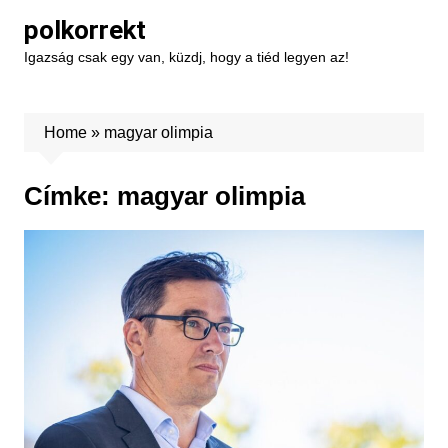
Skip
polkorrekt
to
Igazság csak egy van, küzdj, hogy a tiéd legyen az!
content
Home
»
magyar olimpia
Címke:
magyar olimpia