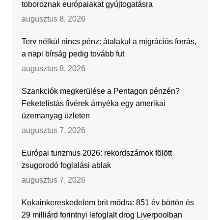
toboroznak európaiakat gyújtogatásra
augusztus 8, 2026
Terv nélkül nincs pénz: átalakul a migrációs forrás,
a napi bírság pedig tovább fut
augusztus 8, 2026
Szankciók megkerülése a Pentagon pénzén?
Feketelistás fivérek árnyéka egy amerikai
üzemanyag üzleten
augusztus 7, 2026
Európai turizmus 2026: rekordszámok fölött
zsugorodó foglalási ablak
augusztus 7, 2026
Kokainkereskedelem brit módra: 851 év börtön és
29 milliárd forintnyi lefoglalt drog Liverpoolban