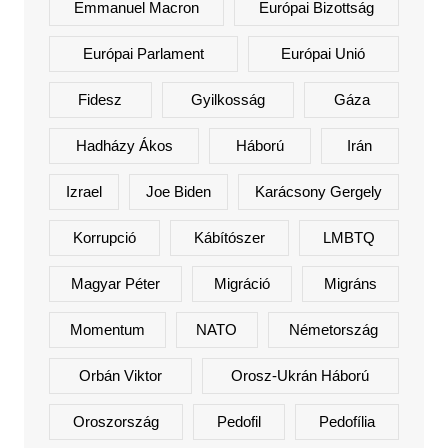
Emmanuel Macron
Európai Bizottság
Európai Parlament
Európai Unió
Fidesz
Gyilkosság
Gáza
Hadházy Ákos
Háború
Irán
Izrael
Joe Biden
Karácsony Gergely
Korrupció
Kábítószer
LMBTQ
Magyar Péter
Migráció
Migráns
Momentum
NATO
Németország
Orbán Viktor
Orosz-Ukrán Háború
Oroszország
Pedofil
Pedofília