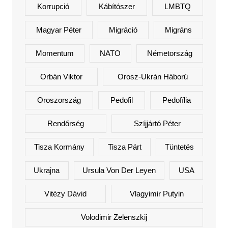
Korrupció
Kábítószer
LMBTQ
Magyar Péter
Migráció
Migráns
Momentum
NATO
Németország
Orbán Viktor
Orosz-Ukrán Háború
Oroszország
Pedofil
Pedofília
Rendőrség
Szíjjártó Péter
Tisza Kormány
Tisza Párt
Tüntetés
Ukrajna
Ursula Von Der Leyen
USA
Vitézy Dávid
Vlagyimir Putyin
Volodimir Zelenszkij