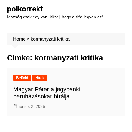
Skip
polkorrekt
to
Igazság csak egy van, küzdj, hogy a tiéd legyen az!
content
Home
»
kormányzati kritika
Címke:
kormányzati kritika
Belföld
Hírek
Magyar Péter a jegybanki
beruházásokat bírálja
június 2, 2026