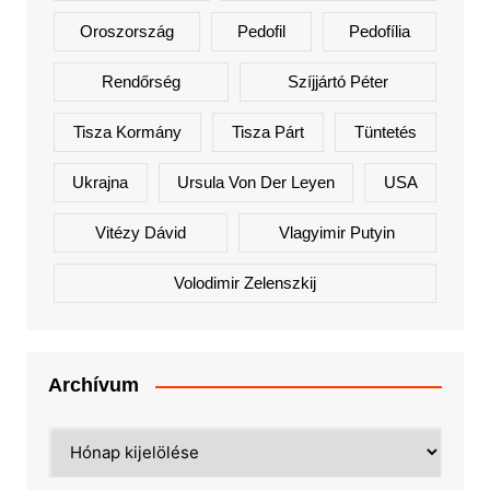
Oroszország
Pedofil
Pedofília
Rendőrség
Szíjjártó Péter
Tisza Kormány
Tisza Párt
Tüntetés
Ukrajna
Ursula Von Der Leyen
USA
Vitézy Dávid
Vlagyimir Putyin
Volodimir Zelenszkij
Archívum
Archívum