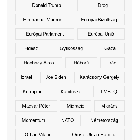
Donald Trump
Drog
Emmanuel Macron
Európai Bizottság
Európai Parlament
Európai Unió
Fidesz
Gyilkosság
Gáza
Hadházy Ákos
Háború
Irán
Izrael
Joe Biden
Karácsony Gergely
Korrupció
Kábítószer
LMBTQ
Magyar Péter
Migráció
Migráns
Momentum
NATO
Németország
Orbán Viktor
Orosz-Ukrán Háború