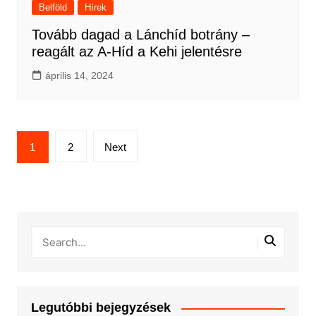
Belföld
Hírek
Tovább dagad a Lánchíd botrány –
reagált az A-Híd a Kehi jelentésre
április 14, 2024
Bejegyzések
1
2
Next
lapozása
Legutóbbi bejegyzések