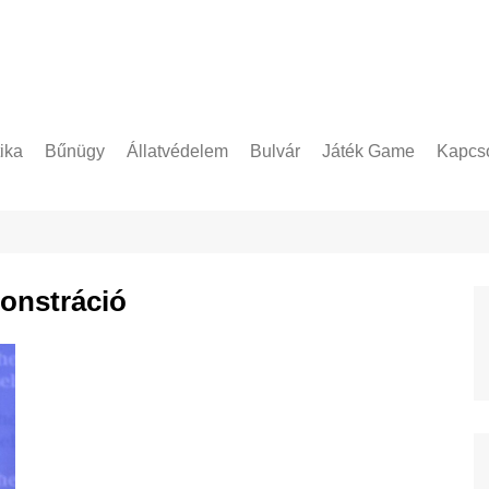
tika
Bűnügy
Állatvédelem
Bulvár
Játék Game
Kapcso
Adatke
onstráció