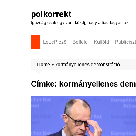
Skip
to
polkorrekt
content
Igazság csak egy van, küzdj, hogy a tiéd legyen az!
LeLePlező
Belföld
Külföld
Publicisz
Home
»
kormányellenes demonstráció
Címke:
kormányellenes dem