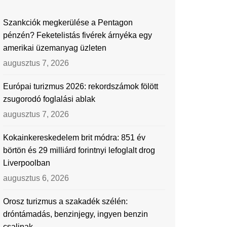
Szankciók megkerülése a Pentagon
pénzén? Feketelistás fivérek árnyéka egy
amerikai üzemanyag üzleten
augusztus 7, 2026
Európai turizmus 2026: rekordszámok fölött
zsugorodó foglalási ablak
augusztus 7, 2026
Kokainkereskedelem brit módra: 851 év
börtön és 29 milliárd forintnyi lefoglalt drog
Liverpoolban
augusztus 6, 2026
Orosz turizmus a szakadék szélén:
dróntámadás, benzinjegy, ingyen benzin
csalinak