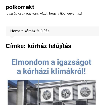
Skip
polkorrekt
to
Igazság csak egy van, küzdj, hogy a tiéd legyen az!
content
Home
»
kórház felújítás
Címke:
kórház felújítás