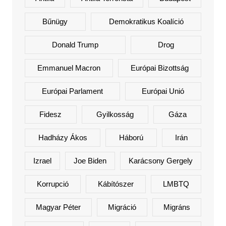
Bűnügy
Demokratikus Koalíció
Donald Trump
Drog
Emmanuel Macron
Európai Bizottság
Európai Parlament
Európai Unió
Fidesz
Gyilkosság
Gáza
Hadházy Ákos
Háború
Irán
Izrael
Joe Biden
Karácsony Gergely
Korrupció
Kábítószer
LMBTQ
Magyar Péter
Migráció
Migráns