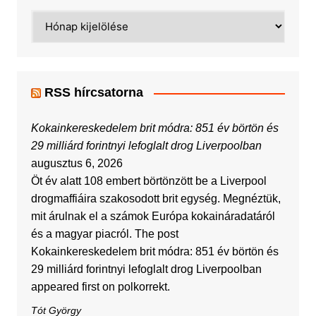
Archívum
RSS hírcsatorna
Kokainkereskedelem brit módra: 851 év börtön és
29 milliárd forintnyi lefoglalt drog Liverpoolban
augusztus 6, 2026
Öt év alatt 108 embert börtönzött be a Liverpool
drogmaffiáira szakosodott brit egység. Megnéztük,
mit árulnak el a számok Európa kokaináradatáról
és a magyar piacról. The post
Kokainkereskedelem brit módra: 851 év börtön és
29 milliárd forintnyi lefoglalt drog Liverpoolban
appeared first on polkorrekt.
Tót György