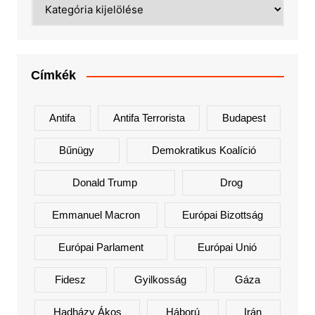
Kategóriák
Címkék
Antifa
Antifa Terrorista
Budapest
Bűnügy
Demokratikus Koalíció
Donald Trump
Drog
Emmanuel Macron
Európai Bizottság
Európai Parlament
Európai Unió
Fidesz
Gyilkosság
Gáza
Hadházy Ákos
Háború
Irán