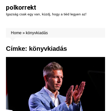
Skip
polkorrekt
to
Igazság csak egy van, küzdj, hogy a tiéd legyen az!
content
Home
»
könyvkiadás
Címke:
könyvkiadás