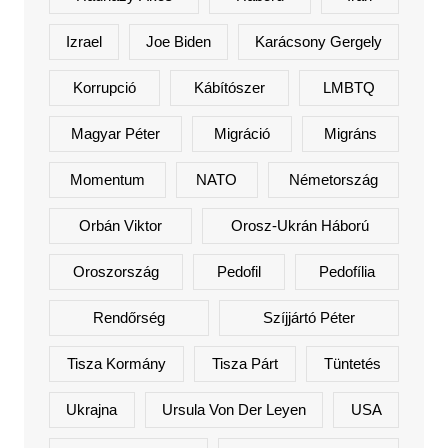
Izrael
Joe Biden
Karácsony Gergely
Korrupció
Kábítószer
LMBTQ
Magyar Péter
Migráció
Migráns
Momentum
NATO
Németország
Orbán Viktor
Orosz-Ukrán Háború
Oroszország
Pedofil
Pedofília
Rendőrség
Szíjjártó Péter
Tisza Kormány
Tisza Párt
Tüntetés
Ukrajna
Ursula Von Der Leyen
USA