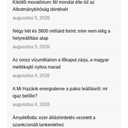
Kikötői moratórium: fél mondat élte túl az
Alkotmánybíróság döntését
augusztus 5, 2026
Négy hét és 3600 milliárd forint: mire nem elég a
helyreállítási alap
augusztus 5, 2026
Az orosz vízumtilalom a főkaput zárja, a magyar
mellékajtó nyitva marad
augusztus 4, 2026
A Mi Hazánk energiaterve a paksi leállásról: mi
igaz belőle?
augusztus 4, 2026
Árnyékflotta: ezer álláshirdetés vezetett a
szankcionált tankerekhez