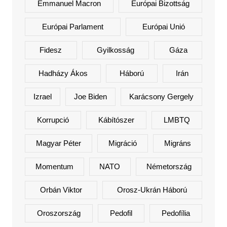
Emmanuel Macron
Európai Bizottság
Európai Parlament
Európai Unió
Fidesz
Gyilkosság
Gáza
Hadházy Ákos
Háború
Irán
Izrael
Joe Biden
Karácsony Gergely
Korrupció
Kábítószer
LMBTQ
Magyar Péter
Migráció
Migráns
Momentum
NATO
Németország
Orbán Viktor
Orosz-Ukrán Háború
Oroszország
Pedofil
Pedofília