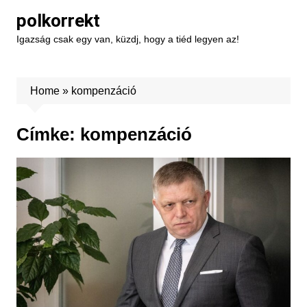
Skip
polkorrekt
to
Igazság csak egy van, küzdj, hogy a tiéd legyen az!
content
Home
»
kompenzáció
Címke:
kompenzáció