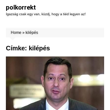
Skip
polkorrekt
to
Igazság csak egy van, küzdj, hogy a tiéd legyen az!
content
Home
»
kilépés
Címke:
kilépés