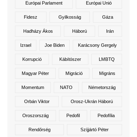
Európai Parlament
Európai Unió
Fidesz
Gyilkosság
Gáza
Hadházy Ákos
Háború
Irán
Izrael
Joe Biden
Karácsony Gergely
Korrupció
Kábítószer
LMBTQ
Magyar Péter
Migráció
Migráns
Momentum
NATO
Németország
Orbán Viktor
Orosz-Ukrán Háború
Oroszország
Pedofil
Pedofília
Rendőrség
Szíjjártó Péter