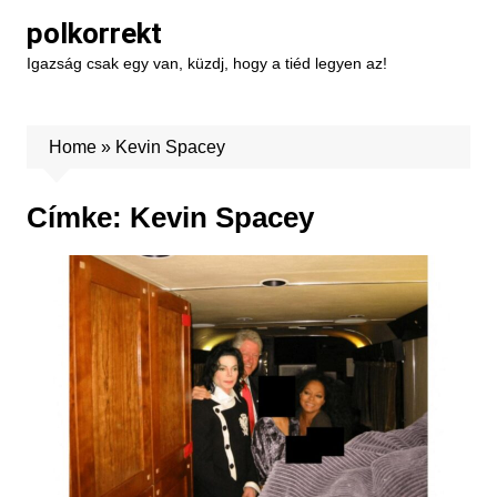
Skip
polkorrekt
to
Igazság csak egy van, küzdj, hogy a tiéd legyen az!
content
Home
»
Kevin Spacey
Címke:
Kevin Spacey