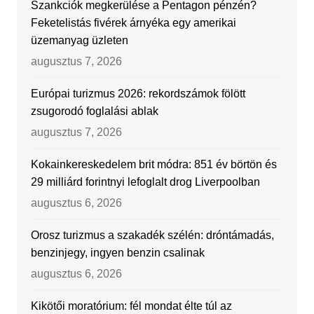
Szankciók megkerülése a Pentagon pénzén?
Feketelistás fivérek árnyéka egy amerikai
üzemanyag üzleten
augusztus 7, 2026
Európai turizmus 2026: rekordszámok fölött
zsugorodó foglalási ablak
augusztus 7, 2026
Kokainkereskedelem brit módra: 851 év börtön és
29 milliárd forintnyi lefoglalt drog Liverpoolban
augusztus 6, 2026
Orosz turizmus a szakadék szélén: dróntámadás,
benzinjegy, ingyen benzin csalinak
augusztus 6, 2026
Kikötői moratórium: fél mondat élte túl az