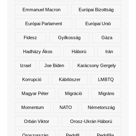
Emmanuel Macron
Európai Bizottság
Európai Parlament
Európai Unió
Fidesz
Gyilkosság
Gáza
Hadházy Ákos
Háború
Irán
Izrael
Joe Biden
Karácsony Gergely
Korrupció
Kábítószer
LMBTQ
Magyar Péter
Migráció
Migráns
Momentum
NATO
Németország
Orbán Viktor
Orosz-Ukrán Háború
Oroszország
Pedofil
Pedofília