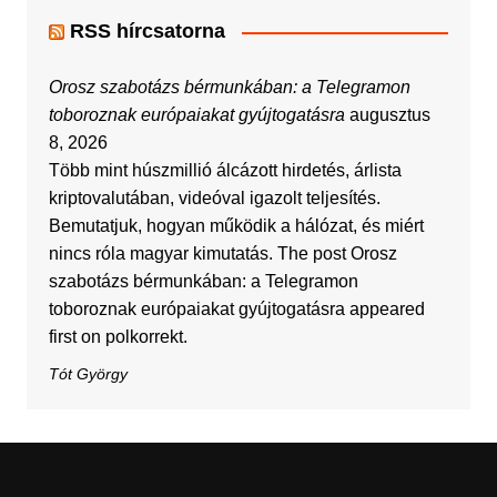
RSS hírcsatorna
Orosz szabotázs bérmunkában: a Telegramon
toboroznak európaiakat gyújtogatásra
augusztus
8, 2026
Több mint húszmillió álcázott hirdetés, árlista
kriptovalutában, videóval igazolt teljesítés.
Bemutatjuk, hogyan működik a hálózat, és miért
nincs róla magyar kimutatás. The post Orosz
szabotázs bérmunkában: a Telegramon
toboroznak európaiakat gyújtogatásra appeared
first on polkorrekt.
Tót György