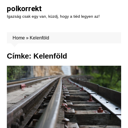
Skip
polkorrekt
to
Igazság csak egy van, küzdj, hogy a tiéd legyen az!
content
Home
»
Kelenföld
Címke:
Kelenföld