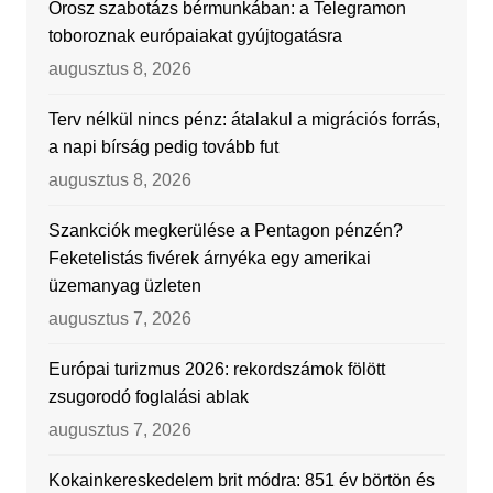
Orosz szabotázs bérmunkában: a Telegramon
toboroznak európaiakat gyújtogatásra
augusztus 8, 2026
Terv nélkül nincs pénz: átalakul a migrációs forrás,
a napi bírság pedig tovább fut
augusztus 8, 2026
Szankciók megkerülése a Pentagon pénzén?
Feketelistás fivérek árnyéka egy amerikai
üzemanyag üzleten
augusztus 7, 2026
Európai turizmus 2026: rekordszámok fölött
zsugorodó foglalási ablak
augusztus 7, 2026
Kokainkereskedelem brit módra: 851 év börtön és