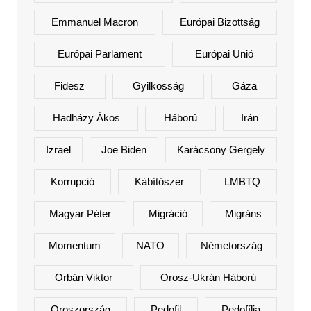
Emmanuel Macron
Európai Bizottság
Európai Parlament
Európai Unió
Fidesz
Gyilkosság
Gáza
Hadházy Ákos
Háború
Irán
Izrael
Joe Biden
Karácsony Gergely
Korrupció
Kábítószer
LMBTQ
Magyar Péter
Migráció
Migráns
Momentum
NATO
Németország
Orbán Viktor
Orosz-Ukrán Háború
Oroszország
Pedofil
Pedofília