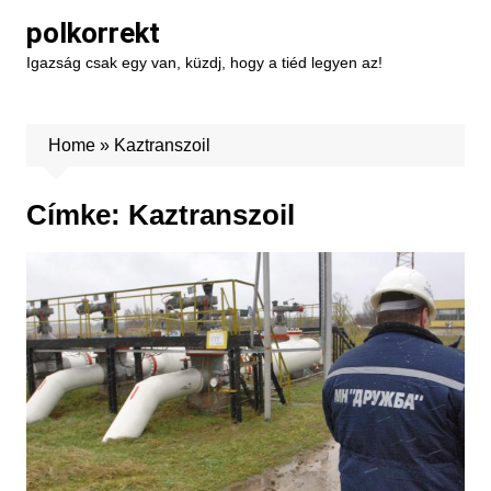
Skip
polkorrekt
to
Igazság csak egy van, küzdj, hogy a tiéd legyen az!
content
Home
»
Kaztranszoil
Címke:
Kaztranszoil