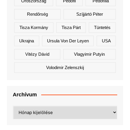
Oroszország
Pedofil
Pedofília
Rendőrség
Szíjjártó Péter
Tisza Kormány
Tisza Párt
Tüntetés
Ukrajna
Ursula Von Der Leyen
USA
Vitézy Dávid
Vlagyimir Putyin
Volodimir Zelenszkij
Archívum
Archívum