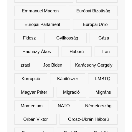
Emmanuel Macron
Európai Bizottság
Európai Parlament
Európai Unió
Fidesz
Gyilkosság
Gáza
Hadházy Ákos
Háború
Irán
Izrael
Joe Biden
Karácsony Gergely
Korrupció
Kábítószer
LMBTQ
Magyar Péter
Migráció
Migráns
Momentum
NATO
Németország
Orbán Viktor
Orosz-Ukrán Háború