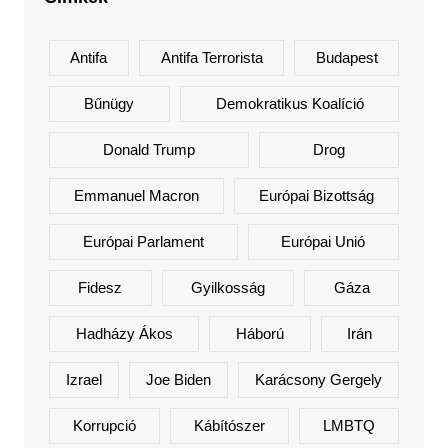
Antifa
Antifa Terrorista
Budapest
Bűnügy
Demokratikus Koalíció
Donald Trump
Drog
Emmanuel Macron
Európai Bizottság
Európai Parlament
Európai Unió
Fidesz
Gyilkosság
Gáza
Hadházy Ákos
Háború
Irán
Izrael
Joe Biden
Karácsony Gergely
Korrupció
Kábítószer
LMBTQ