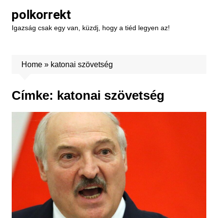
Skip
polkorrekt
to
Igazság csak egy van, küzdj, hogy a tiéd legyen az!
content
Home
»
katonai szövetség
Címke:
katonai szövetség