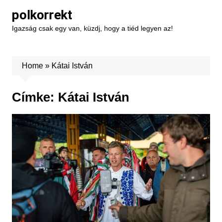
Skip
polkorrekt
to
Igazság csak egy van, küzdj, hogy a tiéd legyen az!
content
Home
»
Kátai István
Címke:
Kátai István