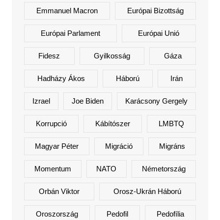
Emmanuel Macron
Európai Bizottság
Európai Parlament
Európai Unió
Fidesz
Gyilkosság
Gáza
Hadházy Ákos
Háború
Irán
Izrael
Joe Biden
Karácsony Gergely
Korrupció
Kábítószer
LMBTQ
Magyar Péter
Migráció
Migráns
Momentum
NATO
Németország
Orbán Viktor
Orosz-Ukrán Háború
Oroszország
Pedofil
Pedofília