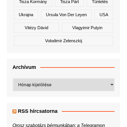
Tisza Kormány
Tisza Párt
Tüntetés
Ukrajna
Ursula Von Der Leyen
USA
Vitézy Dávid
Vlagyimir Putyin
Volodimir Zelenszkij
Archívum
Archívum
RSS hírcsatorna
Orosz szabotázs bérmunkában: a Telegramon