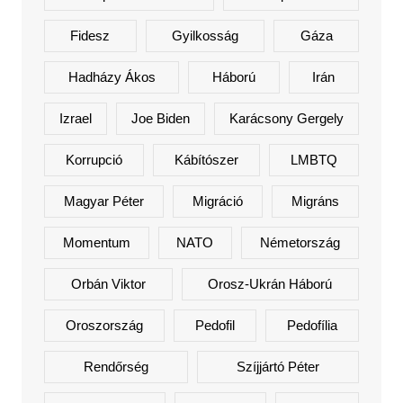
Fidesz
Gyilkosság
Gáza
Hadházy Ákos
Háború
Irán
Izrael
Joe Biden
Karácsony Gergely
Korrupció
Kábítószer
LMBTQ
Magyar Péter
Migráció
Migráns
Momentum
NATO
Németország
Orbán Viktor
Orosz-Ukrán Háború
Oroszország
Pedofil
Pedofília
Rendőrség
Szíjjártó Péter