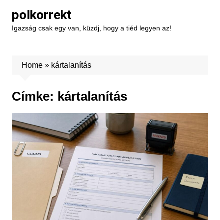
Skip
polkorrekt
to
Igazság csak egy van, küzdj, hogy a tiéd legyen az!
content
Home
»
kártalanítás
Címke:
kártalanítás