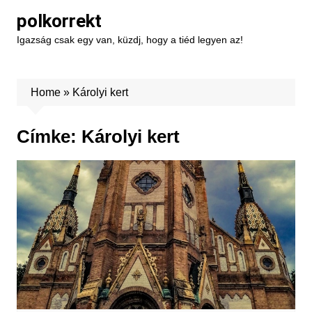
Skip
polkorrekt
to
Igazság csak egy van, küzdj, hogy a tiéd legyen az!
content
Home
»
Károlyi kert
Címke:
Károlyi kert