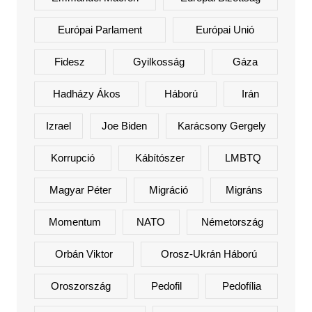
Európai Parlament
Európai Unió
Fidesz
Gyilkosság
Gáza
Hadházy Ákos
Háború
Irán
Izrael
Joe Biden
Karácsony Gergely
Korrupció
Kábítószer
LMBTQ
Magyar Péter
Migráció
Migráns
Momentum
NATO
Németország
Orbán Viktor
Orosz-Ukrán Háború
Oroszország
Pedofil
Pedofília