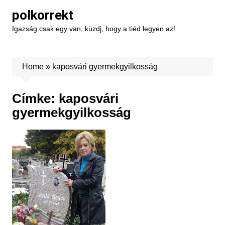
Skip
polkorrekt
to
Igazság csak egy van, küzdj, hogy a tiéd legyen az!
content
Home
»
kaposvári gyermekgyilkosság
Címke:
kaposvári
gyermekgyilkosság