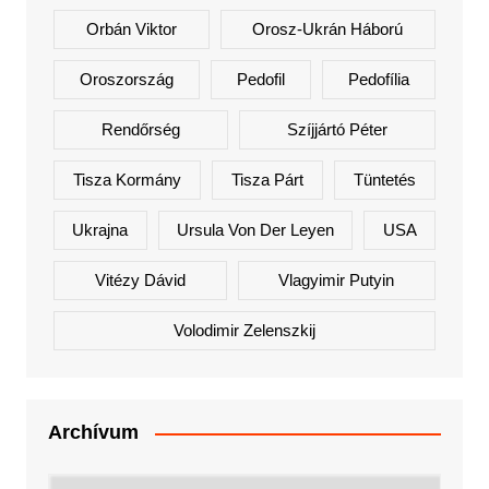
Orbán Viktor
Orosz-Ukrán Háború
Oroszország
Pedofil
Pedofília
Rendőrség
Szíjjártó Péter
Tisza Kormány
Tisza Párt
Tüntetés
Ukrajna
Ursula Von Der Leyen
USA
Vitézy Dávid
Vlagyimir Putyin
Volodimir Zelenszkij
Archívum
Archívum