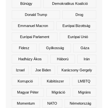
Bűnügy
Demokratikus Koalíció
Donald Trump
Drog
Emmanuel Macron
Európai Bizottság
Európai Parlament
Európai Unió
Fidesz
Gyilkosság
Gáza
Hadházy Ákos
Háború
Irán
Izrael
Joe Biden
Karácsony Gergely
Korrupció
Kábítószer
LMBTQ
Magyar Péter
Migráció
Migráns
Momentum
NATO
Németország