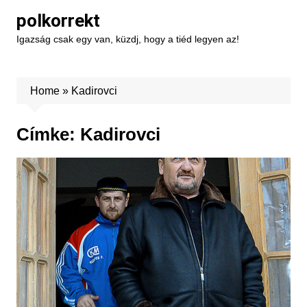
Skip
polkorrekt
to
Igazság csak egy van, küzdj, hogy a tiéd legyen az!
content
Home
»
Kadirovci
Címke:
Kadirovci