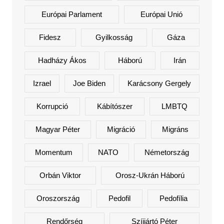
Európai Parlament
Európai Unió
Fidesz
Gyilkosság
Gáza
Hadházy Ákos
Háború
Irán
Izrael
Joe Biden
Karácsony Gergely
Korrupció
Kábítószer
LMBTQ
Magyar Péter
Migráció
Migráns
Momentum
NATO
Németország
Orbán Viktor
Orosz-Ukrán Háború
Oroszország
Pedofil
Pedofília
Rendőrség
Szíjjártó Péter