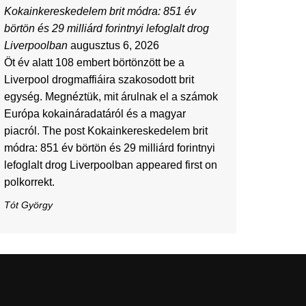
Kokainkereskedelem brit módra: 851 év
börtön és 29 milliárd forintnyi lefoglalt drog
Liverpoolban
augusztus 6, 2026
Öt év alatt 108 embert börtönzött be a
Liverpool drogmaffiáira szakosodott brit
egység. Megnéztük, mit árulnak el a számok
Európa kokaináradatáról és a magyar
piacról. The post Kokainkereskedelem brit
módra: 851 év börtön és 29 milliárd forintnyi
lefoglalt drog Liverpoolban appeared first on
polkorrekt.
Tót György