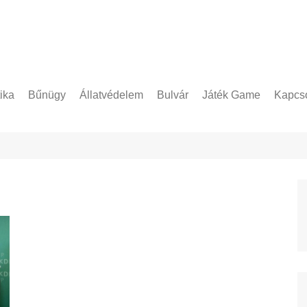
tika
Bűnügy
Állatvédelem
Bulvár
Játék Game
Kapcso
Adatke