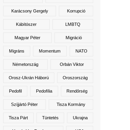
Karácsony Gergely
Korrupció
Kábítószer
LMBTQ
Magyar Péter
Migráció
Migráns
Momentum
NATO
Németország
Orbán Viktor
Orosz-Ukrán Háború
Oroszország
Pedofil
Pedofília
Rendőrség
Szíjjártó Péter
Tisza Kormány
Tisza Párt
Tüntetés
Ukrajna