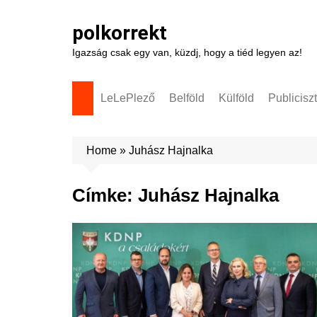
Skip
to
polkorrekt
content
Igazság csak egy van, küzdj, hogy a tiéd legyen az!
LeLePlező
Belföld
Külföld
Publicisz
Home
»
Juhász Hajnalka
Címke:
Juhász Hajnalka