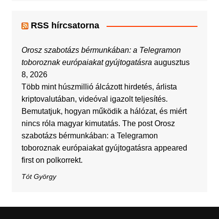
RSS hírcsatorna
Orosz szabotázs bérmunkában: a Telegramon
toboroznak európaiakat gyújtogatásra
augusztus
8, 2026
Több mint húszmillió álcázott hirdetés, árlista
kriptovalutában, videóval igazolt teljesítés.
Bemutatjuk, hogyan működik a hálózat, és miért
nincs róla magyar kimutatás. The post Orosz
szabotázs bérmunkában: a Telegramon
toboroznak európaiakat gyújtogatásra appeared
first on polkorrekt.
Tót György