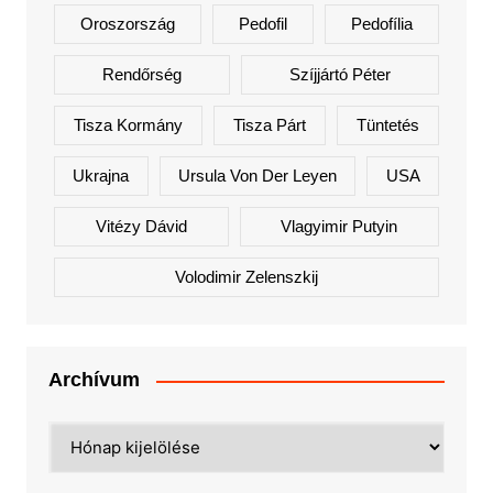
Oroszország
Pedofil
Pedofília
Rendőrség
Szíjjártó Péter
Tisza Kormány
Tisza Párt
Tüntetés
Ukrajna
Ursula Von Der Leyen
USA
Vitézy Dávid
Vlagyimir Putyin
Volodimir Zelenszkij
Archívum
Archívum