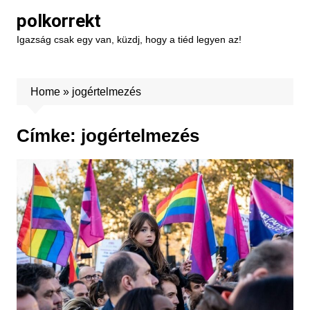
Skip
polkorrekt
to
Igazság csak egy van, küzdj, hogy a tiéd legyen az!
content
Home
»
jogértelmezés
Címke:
jogértelmezés