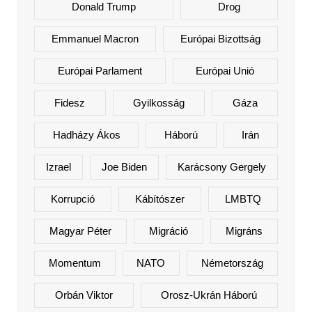
Donald Trump
Drog
Emmanuel Macron
Európai Bizottság
Európai Parlament
Európai Unió
Fidesz
Gyilkosság
Gáza
Hadházy Ákos
Háború
Irán
Izrael
Joe Biden
Karácsony Gergely
Korrupció
Kábítószer
LMBTQ
Magyar Péter
Migráció
Migráns
Momentum
NATO
Németország
Orbán Viktor
Orosz-Ukrán Háború