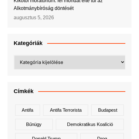
Kikötői moratórium: fél mondat élte túl az
Alkotmánybíróság döntését
augusztus 5, 2026
Kategóriák
Kategóriák
Címkék
Antifa
Antifa Terrorista
Budapest
Bűnügy
Demokratikus Koalíció
Donald Trump
Drog