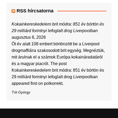
RSS hírcsatorna
Kokainkereskedelem brit módra: 851 év börtön és
29 milliárd forintnyi lefoglalt drog Liverpoolban
augusztus 6, 2026
Öt év alatt 108 embert börtönzött be a Liverpool
drogmaffiáira szakosodott brit egység. Megnéztük,
mit árulnak el a számok Európa kokaináradatáról
és a magyar piacról. The post
Kokainkereskedelem brit módra: 851 év börtön és
29 milliárd forintnyi lefoglalt drog Liverpoolban
appeared first on polkorrekt.
Tót György