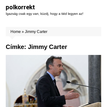
Skip
polkorrekt
to
Igazság csak egy van, küzdj, hogy a tiéd legyen az!
content
Home
»
Jimmy Carter
Címke:
Jimmy Carter