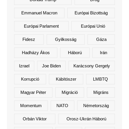
Emmanuel Macron
Európai Bizottság
Európai Parlament
Európai Unió
Fidesz
Gyilkosság
Gáza
Hadházy Ákos
Háború
Irán
Izrael
Joe Biden
Karácsony Gergely
Korrupció
Kábítószer
LMBTQ
Magyar Péter
Migráció
Migráns
Momentum
NATO
Németország
Orbán Viktor
Orosz-Ukrán Háború