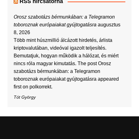
RSS hírcsatorna
Orosz szabotázs bérmunkában: a Telegramon
toboroznak európaiakat gyújtogatásra
augusztus
8, 2026
Több mint húszmillió álcázott hirdetés, árlista
kriptovalutában, videóval igazolt teljesítés.
Bemutatjuk, hogyan működik a hálózat, és miért
nincs róla magyar kimutatás. The post Orosz
szabotázs bérmunkában: a Telegramon
toboroznak európaiakat gyújtogatásra appeared
first on polkorrekt.
Tót György