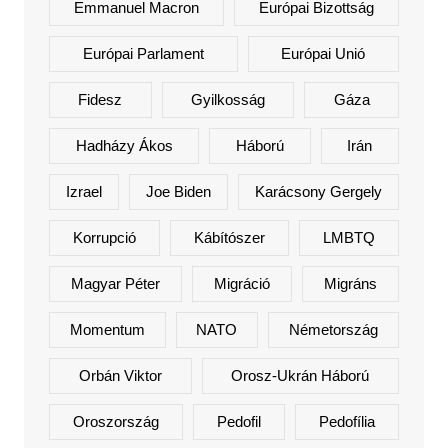
Emmanuel Macron
Európai Bizottság
Európai Parlament
Európai Unió
Fidesz
Gyilkosság
Gáza
Hadházy Ákos
Háború
Irán
Izrael
Joe Biden
Karácsony Gergely
Korrupció
Kábítószer
LMBTQ
Magyar Péter
Migráció
Migráns
Momentum
NATO
Németország
Orbán Viktor
Orosz-Ukrán Háború
Oroszország
Pedofil
Pedofília