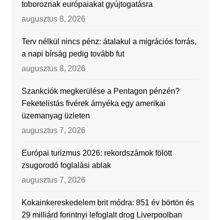
toboroznak európaiakat gyújtogatásra
augusztus 8, 2026
Terv nélkül nincs pénz: átalakul a migrációs forrás,
a napi bírság pedig tovább fut
augusztus 8, 2026
Szankciók megkerülése a Pentagon pénzén?
Feketelistás fivérek árnyéka egy amerikai
üzemanyag üzleten
augusztus 7, 2026
Európai turizmus 2026: rekordszámok fölött
zsugorodó foglalási ablak
augusztus 7, 2026
Kokainkereskedelem brit módra: 851 év börtön és
29 milliárd forintnyi lefoglalt drog Liverpoolban