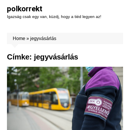
Skip
polkorrekt
to
Igazság csak egy van, küzdj, hogy a tiéd legyen az!
content
Home
»
jegyvásárlás
Címke:
jegyvásárlás