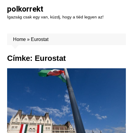
Skip
polkorrekt
to
Igazság csak egy van, küzdj, hogy a tiéd legyen az!
content
Home
»
Eurostat
Címke:
Eurostat