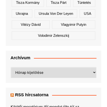
Tisza Kormány
Tisza Párt
Tüntetés
Ukrajna
Ursula Von Der Leyen
USA
Vitézy Dávid
Vlagyimir Putyin
Volodimir Zelenszkij
Archívum
Archívum
RSS hírcsatorna
Kikötői moratórium: fél mondat élte túl az