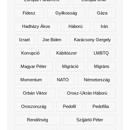
Fidesz
Gyilkosság
Gáza
Hadházy Ákos
Háború
Irán
Izrael
Joe Biden
Karácsony Gergely
Korrupció
Kábítószer
LMBTQ
Magyar Péter
Migráció
Migráns
Momentum
NATO
Németország
Orbán Viktor
Orosz-Ukrán Háború
Oroszország
Pedofil
Pedofília
Rendőrség
Szíjjártó Péter