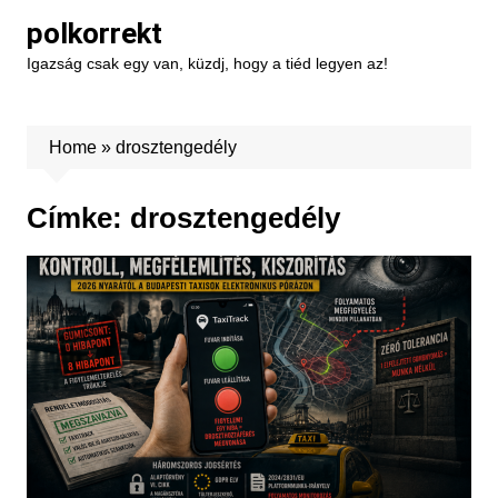
Skip
polkorrekt
to
Igazság csak egy van, küzdj, hogy a tiéd legyen az!
content
Home
»
drosztengedély
Címke:
drosztengedély