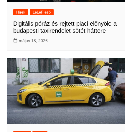
Hírek
LeLePlező
Digitális póráz és rejtett piaci előnyök: a
budapesti taxirendelet sötét háttere
május 18, 2026