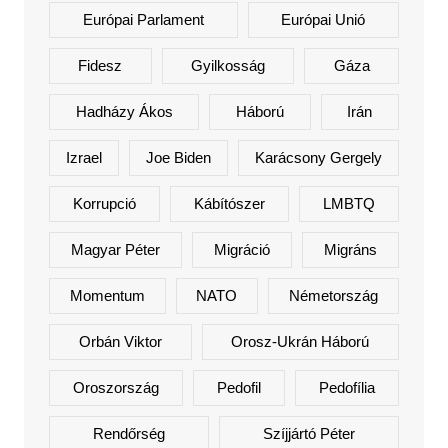
Európai Parlament
Európai Unió
Fidesz
Gyilkosság
Gáza
Hadházy Ákos
Háború
Irán
Izrael
Joe Biden
Karácsony Gergely
Korrupció
Kábítószer
LMBTQ
Magyar Péter
Migráció
Migráns
Momentum
NATO
Németország
Orbán Viktor
Orosz-Ukrán Háború
Oroszország
Pedofil
Pedofília
Rendőrség
Szíjjártó Péter