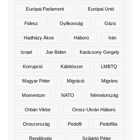
Európai Parlament
Európai Unió
Fidesz
Gyilkosság
Gáza
Hadházy Ákos
Háború
Irán
Izrael
Joe Biden
Karácsony Gergely
Korrupció
Kábítószer
LMBTQ
Magyar Péter
Migráció
Migráns
Momentum
NATO
Németország
Orbán Viktor
Orosz-Ukrán Háború
Oroszország
Pedofil
Pedofília
Rendőrség
Szíjjártó Péter