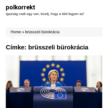
Skip
polkorrekt
to
Igazság csak egy van, küzdj, hogy a tiéd legyen az!
content
Home
»
brüsszeli bürokrácia
Címke:
brüsszeli bürokrácia