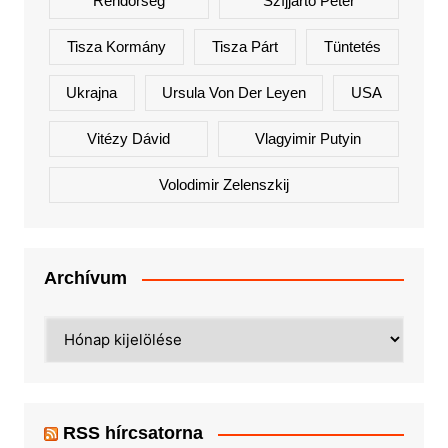
Rendőrség
Szíjjártó Péter
Tisza Kormány
Tisza Párt
Tüntetés
Ukrajna
Ursula Von Der Leyen
USA
Vitézy Dávid
Vlagyimir Putyin
Volodimir Zelenszkij
Archívum
Archívum
RSS hírcsatorna