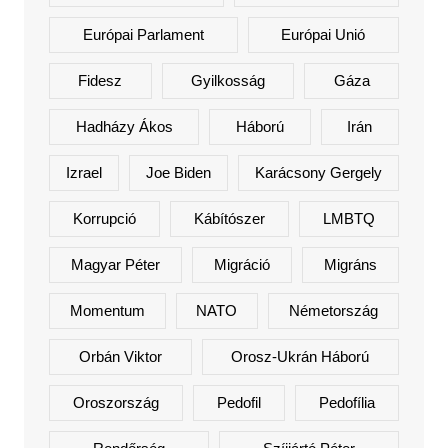
Európai Parlament
Európai Unió
Fidesz
Gyilkosság
Gáza
Hadházy Ákos
Háború
Irán
Izrael
Joe Biden
Karácsony Gergely
Korrupció
Kábítószer
LMBTQ
Magyar Péter
Migráció
Migráns
Momentum
NATO
Németország
Orbán Viktor
Orosz-Ukrán Háború
Oroszország
Pedofil
Pedofília