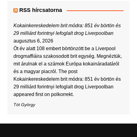
RSS hírcsatorna
Kokainkereskedelem brit módra: 851 év börtön és
29 milliárd forintnyi lefoglalt drog Liverpoolban
augusztus 6, 2026
Öt év alatt 108 embert börtönzött be a Liverpool
drogmaffiáira szakosodott brit egység. Megnéztük,
mit árulnak el a számok Európa kokaináradatáról
és a magyar piacról. The post
Kokainkereskedelem brit módra: 851 év börtön és
29 milliárd forintnyi lefoglalt drog Liverpoolban
appeared first on polkorrekt.
Tót György