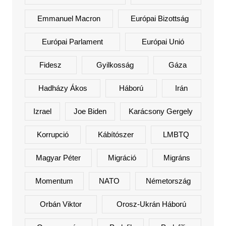
Emmanuel Macron
Európai Bizottság
Európai Parlament
Európai Unió
Fidesz
Gyilkosság
Gáza
Hadházy Ákos
Háború
Irán
Izrael
Joe Biden
Karácsony Gergely
Korrupció
Kábítószer
LMBTQ
Magyar Péter
Migráció
Migráns
Momentum
NATO
Németország
Orbán Viktor
Orosz-Ukrán Háború