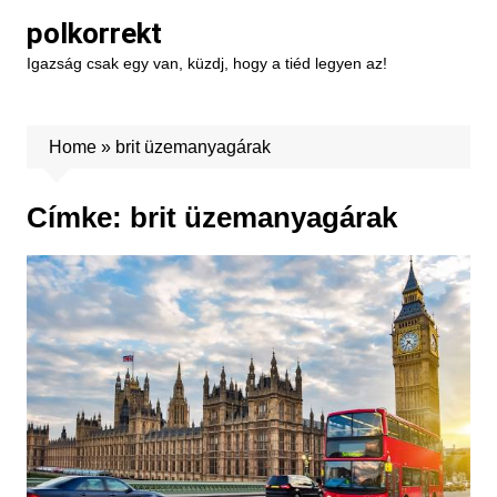
Skip
polkorrekt
to
Igazság csak egy van, küzdj, hogy a tiéd legyen az!
content
Home
»
brit üzemanyagárak
Címke:
brit üzemanyagárak