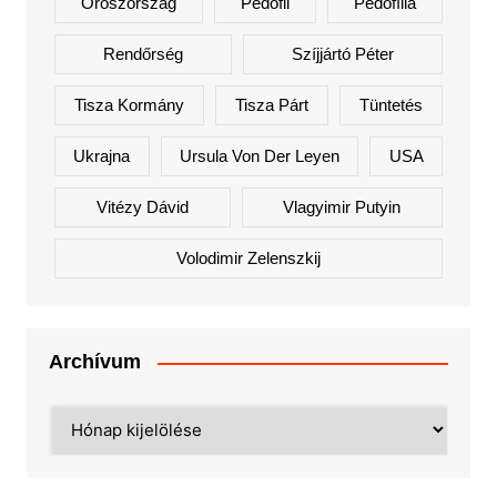
Oroszország
Pedofil
Pedofília
Rendőrség
Szíjjártó Péter
Tisza Kormány
Tisza Párt
Tüntetés
Ukrajna
Ursula Von Der Leyen
USA
Vitézy Dávid
Vlagyimir Putyin
Volodimir Zelenszkij
Archívum
Archívum