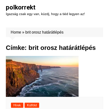
Skip
polkorrekt
to
Igazság csak egy van, küzdj, hogy a tiéd legyen az!
content
Home
»
brit orosz határátlépés
Címke:
brit orosz határátlépés
Hírek
Külföld