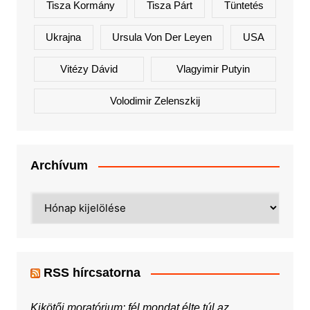
Tisza Kormány
Tisza Párt
Tüntetés
Ukrajna
Ursula Von Der Leyen
USA
Vitézy Dávid
Vlagyimir Putyin
Volodimir Zelenszkij
Archívum
Archívum
RSS hírcsatorna
Kikötői moratórium: fél mondat élte túl az