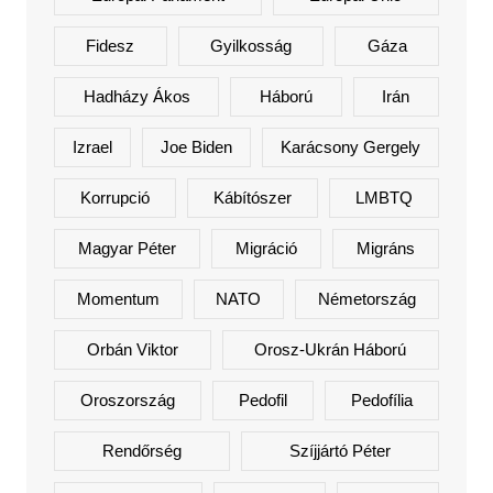
Fidesz
Gyilkosság
Gáza
Hadházy Ákos
Háború
Irán
Izrael
Joe Biden
Karácsony Gergely
Korrupció
Kábítószer
LMBTQ
Magyar Péter
Migráció
Migráns
Momentum
NATO
Németország
Orbán Viktor
Orosz-Ukrán Háború
Oroszország
Pedofil
Pedofília
Rendőrség
Szíjjártó Péter