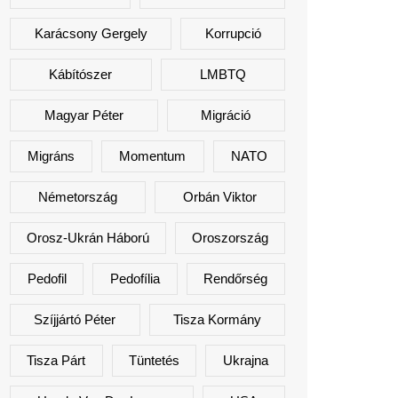
Karácsony Gergely
Korrupció
Kábítószer
LMBTQ
Magyar Péter
Migráció
Migráns
Momentum
NATO
Németország
Orbán Viktor
Orosz-Ukrán Háború
Oroszország
Pedofil
Pedofília
Rendőrség
Szíjjártó Péter
Tisza Kormány
Tisza Párt
Tüntetés
Ukrajna