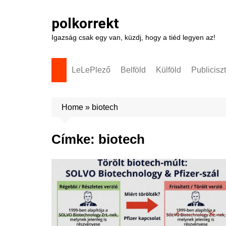
Skip
to
polkorrekt
content
Igazság csak egy van, küzdj, hogy a tiéd legyen az!
LeLePlező
Belföld
Külföld
Publicisz
Home
»
biotech
Címke:
biotech