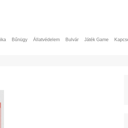
tika
Bűnügy
Állatvédelem
Bulvár
Játék Game
Kapcso
Adatke