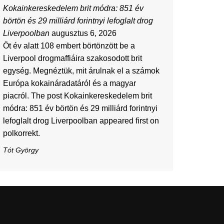
Kokainkereskedelem brit módra: 851 év
börtön és 29 milliárd forintnyi lefoglalt drog
Liverpoolban
augusztus 6, 2026
Öt év alatt 108 embert börtönzött be a
Liverpool drogmaffiáira szakosodott brit
egység. Megnéztük, mit árulnak el a számok
Európa kokaináradatáról és a magyar
piacról. The post Kokainkereskedelem brit
módra: 851 év börtön és 29 milliárd forintnyi
lefoglalt drog Liverpoolban appeared first on
polkorrekt.
Tót György