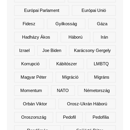
Európai Parlament
Európai Unió
Fidesz
Gyilkosság
Gáza
Hadházy Ákos
Háború
Irán
Izrael
Joe Biden
Karácsony Gergely
Korrupció
Kábítószer
LMBTQ
Magyar Péter
Migráció
Migráns
Momentum
NATO
Németország
Orbán Viktor
Orosz-Ukrán Háború
Oroszország
Pedofil
Pedofília