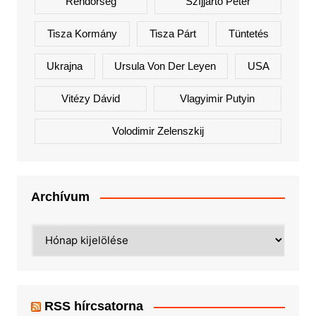
Rendőrség
Szíjjártó Péter
Tisza Kormány
Tisza Párt
Tüntetés
Ukrajna
Ursula Von Der Leyen
USA
Vitézy Dávid
Vlagyimir Putyin
Volodimir Zelenszkij
Archívum
Archívum
RSS hírcsatorna