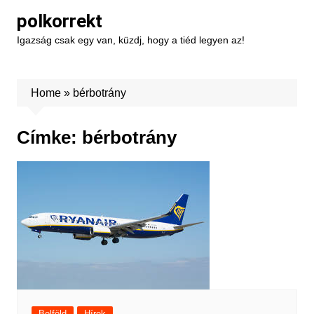
Skip
polkorrekt
to
Igazság csak egy van, küzdj, hogy a tiéd legyen az!
content
Home
»
bérbotrány
Címke:
bérbotrány
Belföld
Hírek