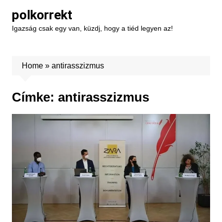
Skip
polkorrekt
to
Igazság csak egy van, küzdj, hogy a tiéd legyen az!
content
Home
»
antirasszizmus
Címke:
antirasszizmus