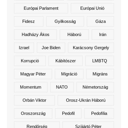
Európai Parlament
Európai Unió
Fidesz
Gyilkosság
Gáza
Hadházy Ákos
Háború
Irán
Izrael
Joe Biden
Karácsony Gergely
Korrupció
Kábítószer
LMBTQ
Magyar Péter
Migráció
Migráns
Momentum
NATO
Németország
Orbán Viktor
Orosz-Ukrán Háború
Oroszország
Pedofil
Pedofília
Rendőrség
Szíjjártó Péter