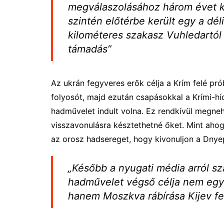
megválaszolásához három évet k
szintén előtérbe került egy a dél
kilométeres szakasz Vuhledartól
támadás”
Az ukrán fegyveres erők célja a Krím felé pró
folyosót, majd ezután csapásokkal a Krími-híd
hadművelet indult volna. Ez rendkívül megne
visszavonulásra késztethetné őket. Mint ahog
az orosz hadsereget, hogy kivonuljon a Dnyep
„Később a nyugati média arról sz
hadművelet végső célja nem egy t
hanem Moszkva rábírása Kijev felt