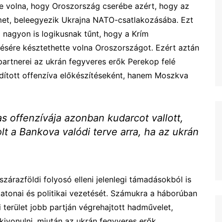
tte volna, hogy Oroszország cserébe azért, hogy az
met, beleegyezik Ukrajna NATO-csatlakozásába. Ezt
 nagyon is logikusnak tűnt, hogy a Krím
sére késztethette volna Oroszországot. Ezért aztán
 partnerei az ukrán fegyveres erők Perekop felé
ndított offenzíva előkészítéseként, hanem Moszkva
 offenzívája azonban kudarcot vallott,
lt a Bankova valódi terve arra, ha az ukrán
zárazföldi folyosó elleni jelenlegi támadásokból is
 katonai és politikai vezetését. Számukra a háborúban
 terület jobb partján végrehajtott hadművelet,
kivonulni, miután az ukrán fegyveres erők