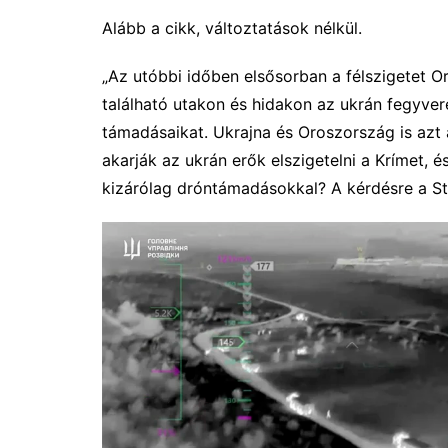
Alább a cikk, változtatások nélkül.
„Az utóbbi időben elsősorban a félszigetet 
található utakon és hidakon az ukrán fegyvere
támadásaikat. Ukrajna és Oroszország is azt ál
akarják az ukrán erők elszigetelni a Krímet, 
kizárólag dróntámadásokkal? A kérdésre a Str