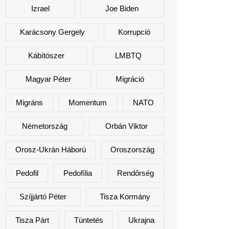
Izrael
Joe Biden
Karácsony Gergely
Korrupció
Kábítószer
LMBTQ
Magyar Péter
Migráció
Migráns
Momentum
NATO
Németország
Orbán Viktor
Orosz-Ukrán Háború
Oroszország
Pedofil
Pedofília
Rendőrség
Szíjjártó Péter
Tisza Kormány
Tisza Párt
Tüntetés
Ukrajna