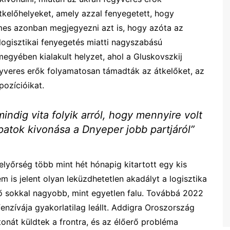
tkelőhelyeket, amely azzal fenyegetett, hogy
emes azonban megjegyezni azt is, hogy azóta az
ogisztikai fenyegetés miatti nagyszabású
megyében kialakult helyzet, ahol a Gluskovszkij
egyveres erők folyamatosan támadták az átkelőket, az
ozícióikat.
dig vita folyik arról, hogy mennyire volt
patok kivonása a Dnyeper jobb partjáról”
helyőrség több mint hét hónapig kitartott egy kis
m is jelent olyan leküzdhetetlen akadályt a logisztika
fő sokkal nagyobb, mint egyetlen falu. Továbbá 2022
enzívája gyakorlatilag leállt. Addigra Oroszország
tonát küldtek a frontra, és az élőerő probléma