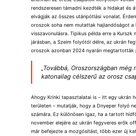
rendszeresen támadni kezdték a hidakat és á
elvágják az összes utánpótlási vonalat. Érd
oroszok soha nem mutattak hajlandóságot a l
visszavonulásra. Tipikus példa erre a Kurszk 
járásban, a Szeim folyótól délre, az ukrán f
oroszok azonban 2024 nyarán megtartották p
„Továbbá, Oroszországban még min
katonailag célszerű az orosz csa
Ahogy Krinki tapasztalatai is – itt egy ukrán 
területen – mutatják, hogy a Dnyeper folyó ne
számára. Ez különösen igaz, ha a tartott híd
november elejére az ukrán fegyveres erők off
már befejezte a mozgósítást, több ezer új ka