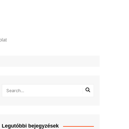
lat
zelési tájékoztató
Legutóbbi bejegyzések