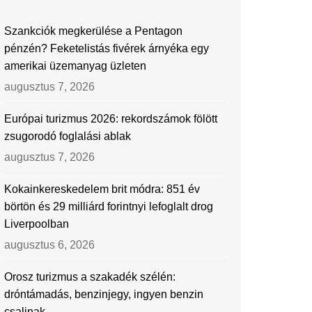
Szankciók megkerülése a Pentagon
pénzén? Feketelistás fivérek árnyéka egy
amerikai üzemanyag üzleten
augusztus 7, 2026
Európai turizmus 2026: rekordszámok fölött
zsugorodó foglalási ablak
augusztus 7, 2026
Kokainkereskedelem brit módra: 851 év
börtön és 29 milliárd forintnyi lefoglalt drog
Liverpoolban
augusztus 6, 2026
Orosz turizmus a szakadék szélén:
dróntámadás, benzinjegy, ingyen benzin
csalinak