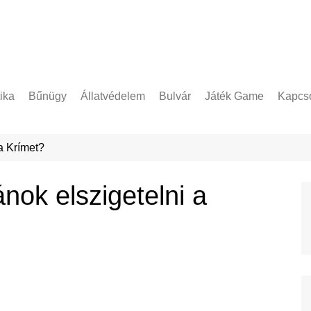
tika
Bűnügy
Állatvédelem
Bulvár
Játék Game
Kapcso
Adatke
 a Krímet?
ánok elszigetelni a