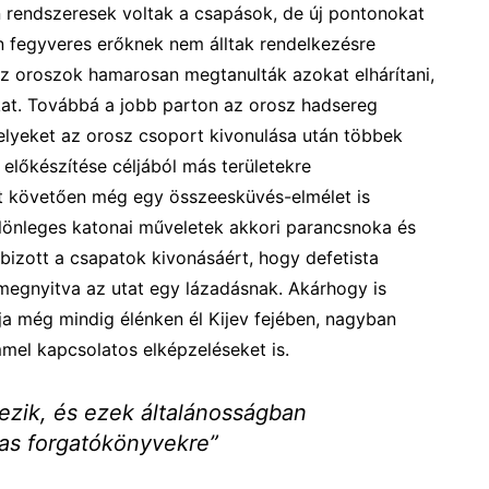
 rendszeresek voltak a csapások, de új pontonokat
n fegyveres erőknek nem álltak rendelkezésre
az oroszok hamarosan megtanulták azokat elhárítani,
at. Továbbá a jobb parton az orosz hadsereg
melyeket az orosz csoport kivonulása után többek
 előkészítése céljából más területekre
t követően még egy összeesküvés-elmélet is
különleges katonai műveletek akkori parancsnoka és
bizott a csapatok kivonásáért, hogy defetista
megnyitva az utat egy lázadásnak. Akárhogy is
ája még mindig élénken él Kijev fejében, nagyban
mmel kapcsolatos elképzeléseket is.
ezik, és ezek általánosságban
-as forgatókönyvekre”