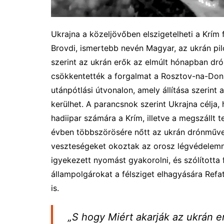
Ukrajna a közeljövőben elszigetelheti a Krím 
Brovdi, ismertebb nevén Magyar, az ukrán pil
szerint az ukrán erők az elmúlt hónapban d
csökkentették a forgalmat a Rosztov-na-Don
utánpótlási útvonalon, amely állítása szerint 
kerülhet. A parancsnok szerint Ukrajna célja
hadiipar számára a Krím, illetve a megszállt t
évben többszörösére nőtt az ukrán drónműve
veszteségeket okoztak az orosz légvédelemne
igyekezett nyomást gyakorolni, és szólította 
állampolgárokat a félsziget elhagyására Refa
is.
„S hogy Miért akarják az ukrán e