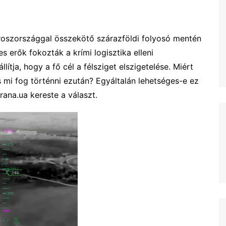
Oroszországgal összekötő szárazföldi folyosó mentén
s erők fokozták a krími logisztika elleni
lítja, hogy a fő cél a félsziget elszigetelése. Miért
és mi fog történni ezután? Egyáltalán lehetséges-e ez
ana.ua kereste a választ.