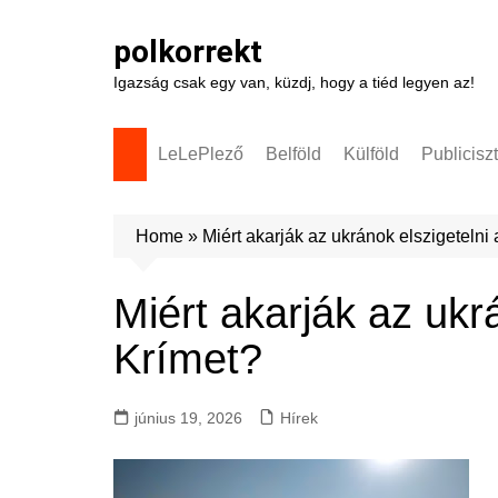
Skip
to
polkorrekt
content
Igazság csak egy van, küzdj, hogy a tiéd legyen az!
LeLePlező
Belföld
Külföld
Publicisz
Home
»
Miért akarják az ukránok elszigetelni
Miért akarják az ukr
Krímet?
június 19, 2026
Hírek