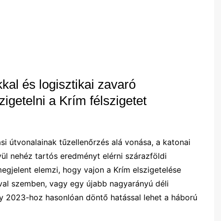
al és logisztikai zavaró
igetelni a Krím félszigetet
lási útvonalainak tűzellenőrzés alá vonása, a katonai
ül nehéz tartós eredményt elérni szárazföldi
egjelent elemzi, hogy vajon a Krím elszigetelése
al szemben, vagy egy újabb nagyarányú déli
mely 2023-hoz hasonlóan döntő hatással lehet a háború