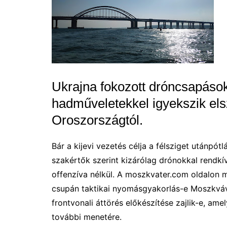
Ukrajna fokozott dróncsapásokk
hadműveletekkel igyekszik elsz
Oroszországtól.
Bár a kijevi vezetés célja a félsziget utánpót
szakértők szerint kizárólag drónokkal rendkív
offenzíva nélkül. A moszkvater.com oldalon m
csupán taktikai nyomásgyakorlás-e Moszkváv
frontvonali áttörés előkészítése zajlik-e, a
további menetére.