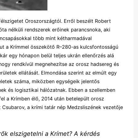
félszigetet Oroszországtól. Erről beszélt Robert
óta nélküli rendszerek erőinek parancsnoka, aki
róncsapásokkal több mint kétharmadával
ut a Krímmel összekötő R–280-as kulcsfontosságú
akár egy hónapon belül teljes ukrán ellenőrzés alá
, hogy rendkívül megnehezítse az orosz hadsereg és
erületek ellátását. Elmondása szerint az elmúlt egy
letek száma, miközben egységeik jelentős
k és logisztikai hálózatnak. Ebben a szellemben
fel a Krímben élő, 2014 után betelepült orosz
t Csubarov, a krími tatár nép Medzsliszének vezetője
rők elszigetelni a Krímet? A kérdés