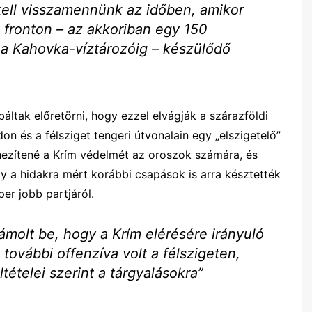
ell visszamennünk az időben, amikor
i fronton – az akkoriban egy 150
 a Kahovka-víztározóig – készülődő
báltak előretörni, hogy ezzel elvágják a szárazföldi
on és a félsziget tengeri útvonalain egy „elszigetelő”
hezítené a Krím védelmét az oroszok számára, és
y a hidakra mért korábbi csapások is arra késztették
er jobb partjáról.
ámolt be, hogy a Krím elérésére irányuló
ovábbi offenzíva volt a félszigeten,
ételei szerint a tárgyalásokra”