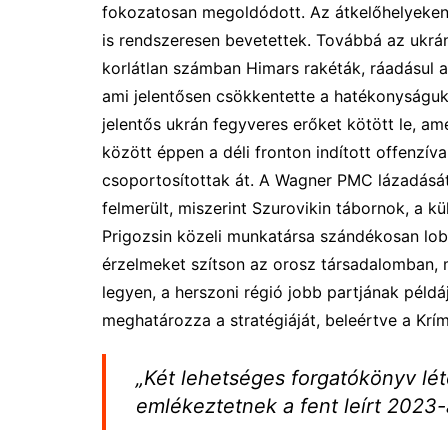
fokozatosan megoldódott. Az átkelőhelyeken
is rendszeresen bevetettek. Továbbá az ukrá
korlátlan számban Himars rakéták, ráadásul 
ami jelentősen csökkentette a hatékonyságuk
jelentős ukrán fegyveres erőket kötött le, a
között éppen a déli fronton indított offenzíva
csoportosítottak át. A Wagner PMC lázadásá
felmerült, miszerint Szurovikin tábornok, a 
Prigozsin közeli munkatársa szándékosan lob
érzelmeket szítson az orosz társadalomban, 
legyen, a herszoni régió jobb partjának péld
meghatározza a stratégiáját, beleértve a Krí
„Két lehetséges forgatókönyv lét
emlékeztetnek a fent leírt 2023