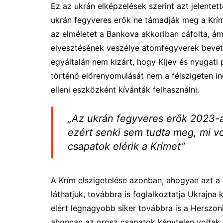
Ez az ukrán elképzelések szerint azt jelente
ukrán fegyveres erők ne támadják meg a Krí
az elméletet a Bankova akkoriban cáfolta, ám
elvesztésének veszélye atomfegyverek beveté
egyáltalán nem kizárt, hogy Kijev és nyugati
történő előrenyomulását nem a félszigeten i
elleni eszközként kívánták felhasználni.
„Az ukrán fegyveres erők 2023-as
ezért senki sem tudta meg, mi vo
csapatok elérik a Krímet”
A Krím elszigetelése azonban, ahogyan azt a s
láthatjuk, továbbra is foglalkoztatja Ukrajna
elért legnagyobb siker továbbra is a Herszoni
ahonnan az orosz csapatok kénytelen voltak 