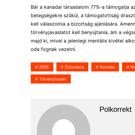
Bár a kanadai társadalom 77%-a támogatja az a
betegségekre szűkül, a támogatottság draszti
kell válaszolnia a bizottság ajánlására. Amen
törvényjavaslatot kell benyújtania, ám a vég
majd ki, mivel a jelenlegi mentális kivétel al
oda fognak vezetni.
2026
Eutanázia
Kanada
M
Törvényhozás
Polkorrekt