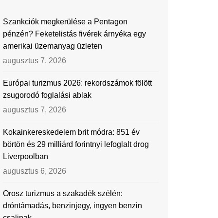
Szankciók megkerülése a Pentagon
pénzén? Feketelistás fivérek árnyéka egy
amerikai üzemanyag üzleten
augusztus 7, 2026
Európai turizmus 2026: rekordszámok fölött
zsugorodó foglalási ablak
augusztus 7, 2026
Kokainkereskedelem brit módra: 851 év
börtön és 29 milliárd forintnyi lefoglalt drog
Liverpoolban
augusztus 6, 2026
Orosz turizmus a szakadék szélén:
dróntámadás, benzinjegy, ingyen benzin
csalinak