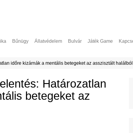
tika
Bűnügy
Állatvédelem
Bulvár
Játék Game
Kapcso
Adatke
tlan időre kizárnák a mentális betegeket az asszisztált halálból
elentés: Határozatlan
tális betegeket az