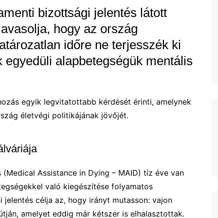
enti bizottsági jelentés látott
avasolja, hogy az ország
tározatlan időre ne terjesszék ki
k egyedüli alapbetegségük mentális
zás egyik legvitatottabb kérdését érinti, amelynek
zág életvégi politikájának jövőjét.
lváriája
s (Medical Assistance in Dying – MAID) tíz éve van
tegségekkel való kiegészítése folyamatos
i jelentés célja az, hogy irányt mutasson: vajon
útján, amelyet eddig már kétszer is elhalasztottak.