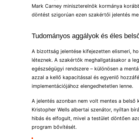
Mark Carney miniszterelnök kormánya korábba
döntést szigorúan ezen szakértői jelentés me
Tudományos aggályok és éles belső
A bizottság jelentése kifejezetten elismeri, 
léteznek. A szakértők meghallgatásakor a le
egészségügyi rendszere – különösen a mentálh
azzal a kellő kapacitással és egyenlő hozzáf
implementációjához elengedhetetlen lenne.
A jelentés azonban nem volt mentes a belső k
Kristopher Wells albertai szenátor, nyíltan bír
hibás és elfogult, mivel a testület döntően a
program bővítését.