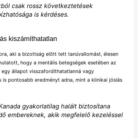
kból csak rossz következtetések
bízhatósága is kérdéses.
lás kiszámíthatatlan
a, aki a bizottság előtt tett tanúvallomást, élesen
rámutatott, hogy a mentális betegségek esetében az
egy állapot visszafordíthatatlanná vagy
 is pontosabb eredményt adna, mint a klinikai jóslás
Kanada gyakorlatilag halált biztosítana
zdő embereknek, akik megfelelő kezeléssel