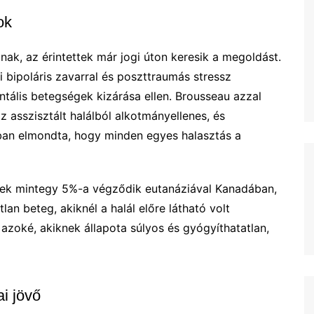
ok
nak, az érintettek már jogi úton keresik a megoldást.
i bipoláris zavarral és poszttraumás stressz
ntális betegségek kizárása ellen. Brousseau azzal
z asszisztált halálból alkotmányellenes, és
ában elmondta, hogy minden egyes halasztás a
elmek mintegy 5%-a végződik eutanáziával Kanadában,
n beteg, akiknél a halál előre látható volt
zoké, akiknek állapota súlyos és gyógyíthatatlan,
ai jövő