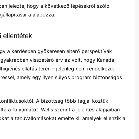
n jelezte, hogy a következő lépésekről szóló
gállapításaira alapozza.
 ellentétek
hogy a kérdésben gyökeresen eltérő perspektívák
ggyakrabban visszatérő érv az volt, hogy Kanada
igiénés ellátás terén – jelenleg nem rendelkezik
éréssel, amely egy ilyen súlyos program biztonságos
onfliktusoktól. A bizottság több tagja, köztük
álta a folyamatot. Wells szerint a jelentés alapjaiban
zokat a tanúvallomásokat emelte ki, amelyek ellenzik a