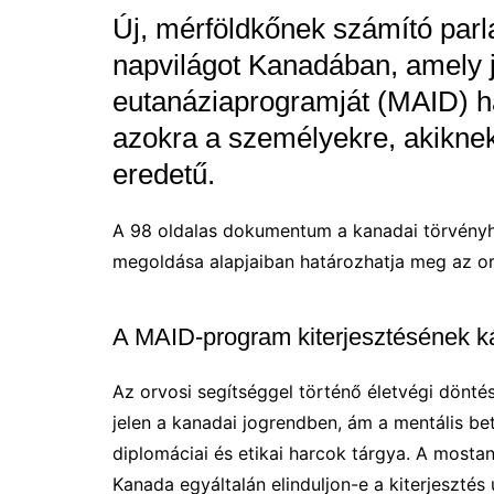
Új, mérföldkőnek számító parlam
napvilágot Kanadában, amely j
eutanáziaprogramját (MAID) ha
azokra a személyekre, akikne
eredetű.
A 98 oldalas dokumentum a kanadai törvényho
megoldása alapjaiban határozhatja meg az ors
A MAID-program kiterjesztésének ká
Az orvosi segítséggel történő életvégi dönté
jelen a kanadai jogrendben, ám a mentális be
diplomáciai és etikai harcok tárgya. A mostan
Kanada egyáltalán elinduljon-e a kiterjesztés 