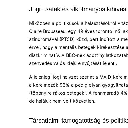
Jogi csaták és alkotmányos kihívás
Miközben a politikusok a halasztásokról vitáz
Claire Brousseau, egy 49 éves torontói nő, ak
szindrómával (PTSD) küzd, pert indított a me
érvel, hogy a mentális betegek kirekesztése a
diszkriminatív. A BBC-nek adott nyilatkozat
szenvedés valós idejű elnyújtását jelenti.
A jelenlegi jogi helyzet szerint a MAID-kér
a kérelmezők 96%-a pedig olyan gyógyíthatatla
(többnyire rákos betegek). A fennmaradó 4% a
de haláluk nem volt közvetlen.
Társadalmi támogatottság és politik