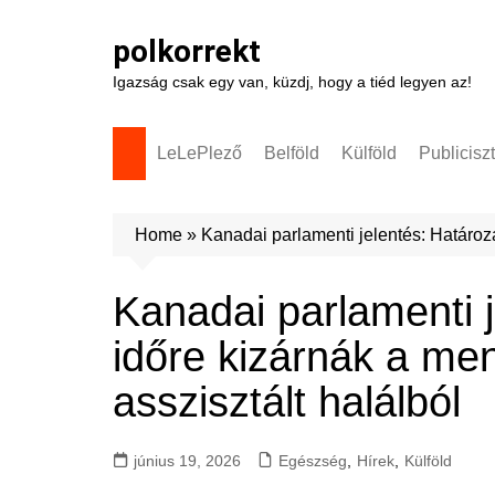
Skip
to
polkorrekt
content
Igazság csak egy van, küzdj, hogy a tiéd legyen az!
LeLePlező
Belföld
Külföld
Publicisz
Home
»
Kanadai parlamenti jelentés: Határoza
Kanadai parlamenti j
időre kizárnák a men
asszisztált halálból
június 19, 2026
Egészség
,
Hírek
,
Külföld