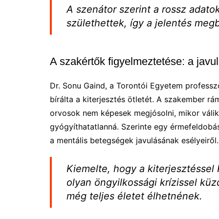
A szenátor szerint a rossz adato
születhettek, így a jelentés meg
A szakértők figyelmeztetése: a javu
Dr. Sonu Gaind, a Torontói Egyetem professzor
bírálta a kiterjesztés ötletét. A szakember 
orvosok nem képesek megjósolni, mikor válik 
gyógyíthatatlanná. Szerinte egy érmefeldobás
a mentális betegségek javulásának esélyeiről.
Kiemelte, hogy a kiterjesztéssel 
olyan öngyilkossági krízissel kü
még teljes életet élhetnének.