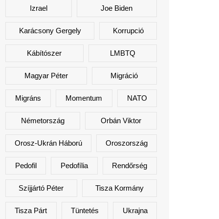
Izrael
Joe Biden
Karácsony Gergely
Korrupció
Kábítószer
LMBTQ
Magyar Péter
Migráció
Migráns
Momentum
NATO
Németország
Orbán Viktor
Orosz-Ukrán Háború
Oroszország
Pedofil
Pedofília
Rendőrség
Szíjjártó Péter
Tisza Kormány
Tisza Párt
Tüntetés
Ukrajna