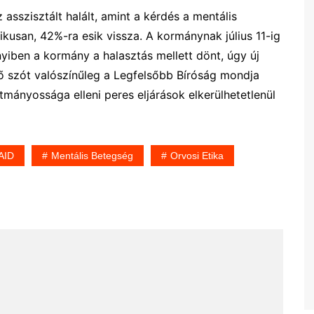
sszisztált halált, amint a kérdés a mentális
kusan, 42%-ra esik vissza. A kormánynak július 11-ig
nyiben a kormány a halasztás mellett dönt, úgy új
ső szót valószínűleg a Legfelsőbb Bíróság mondja
kotmányossága elleni peres eljárások elkerülhetetlenül
AID
Mentális Betegség
Orvosi Etika