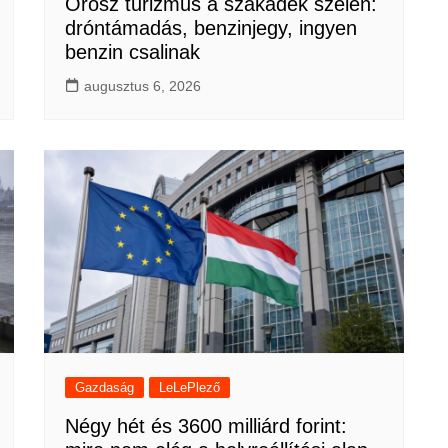
Orosz turizmus a szakadék szélén:
dróntámadás, benzinjegy, ingyen
benzin csalinak
augusztus 6, 2026
Gazdaság
LeLePlező
Négy hét és 3600 milliárd forint: