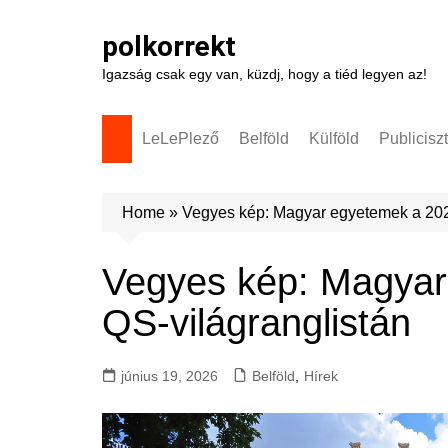
Skip
to
polkorrekt
content
Igazság csak egy van, küzdj, hogy a tiéd legyen az!
LeLePlező
Belföld
Külföld
Publicisz
Home
»
Vegyes kép: Magyar egyetemek a 202
Vegyes kép: Magyar
QS-világranglistán
június 19, 2026
Belföld
,
Hírek