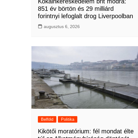
Kokainkereskedelem brit módra:
851 év börtön és 29 milliárd
forintnyi lefoglalt drog Liverpoolban
augusztus 6, 2026
Belföld
Politika
Kikötői moratórium: fél mondat élte