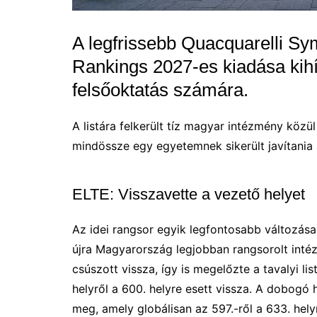
A legfrissebb Quacquarelli S
Rankings 2027-es kiadása kihí
felsőoktatás számára.
A listára felkerült tíz magyar intézmény közül
mindössze egy egyetemnek sikerült javítania
ELTE: Visszavette a vezető helyet
Az idei rangsor egyik legfontosabb változá
újra Magyarország legjobban rangsorolt intéz
csúszott vissza, így is megelőzte a tavalyi l
helyről a 600. helyre esett vissza. A dobog
meg, amely globálisan az 597.-ről a 633. helyr