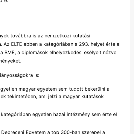
őre.
yek továbbra is az nemzetközi kutatási
. Az ELTE ebben a kategóriában a 293. helyet érte el
n a BME, a diplomások elhelyezkedési esélyeit nézve
ményeket.
hiányosságokra is:
Egyetlen magyar egyetem sem tudott bekerülni a
ek tekintetében, ami jelzi a magyar kutatások
kategóriában egyetlen hazai intézmény sem érte el
a Debreceni Egyetem a top 300-ban szerepel a