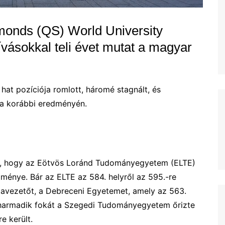
ymonds (QS) World University
vásokkal teli évet mutat a magyar
 hat pozíciója romlott, háromé stagnált, és
 a korábbi eredményén.
sa, hogy az Eötvös Loránd Tudományegyetem (ELTE)
ménye. Bár az ELTE az 584. helyről az 595.-re
istavezetőt, a Debreceni Egyetemet, amely az 563.
ó harmadik fokát a Szegedi Tudományegyetem őrizte
e került.