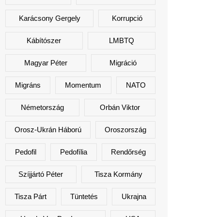
Karácsony Gergely
Korrupció
Kábítószer
LMBTQ
Magyar Péter
Migráció
Migráns
Momentum
NATO
Németország
Orbán Viktor
Orosz-Ukrán Háború
Oroszország
Pedofil
Pedofília
Rendőrség
Szíjjártó Péter
Tisza Kormány
Tisza Párt
Tüntetés
Ukrajna