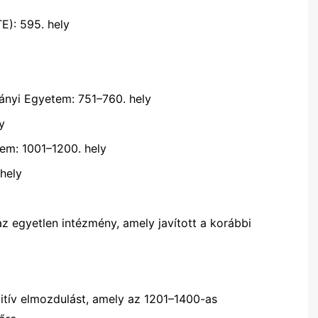
): 595. hely
nyi Egyetem: 751–760. hely
y
em: 1001–1200. hely
hely
z egyetlen intézmény, amely javított a korábbi
itív elmozdulást, amely az 1201–1400-as