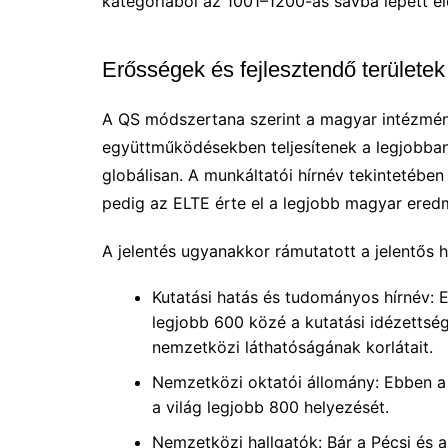
kategóriából az 1001–1200-as sávba lépett el
Erősségek és fejlesztendő területek
A QS módszertana szerint a magyar intézmén
együttműködésekben teljesítenek a legjobban
globálisan. A munkáltatói hírnév tekintetébe
pedig az ELTE érte el a legjobb magyar ered
A jelentés ugyanakkor rámutatott a jelentős 
Kutatási hatás és tudományos hírnév: 
legjobb 600 közé a kutatási idézettség
nemzetközi láthatóságának korlátait.
Nemzetközi oktatói állomány: Ebben a 
a világ legjobb 800 helyezését.
Nemzetközi hallgatók: Bár a Pécsi és 