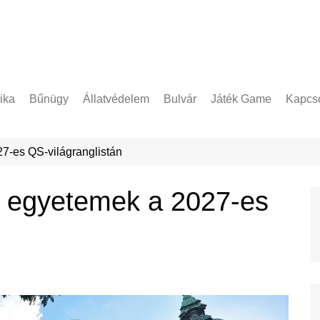
tika
Bűnügy
Állatvédelem
Bulvár
Játék Game
Kapcso
Adatke
7-es QS-világranglistán
 egyetemek a 2027-es