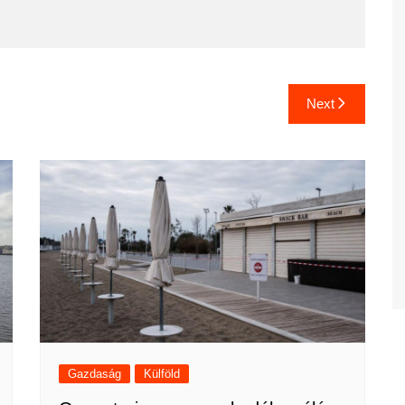
Next
Gazdaság
Külföld