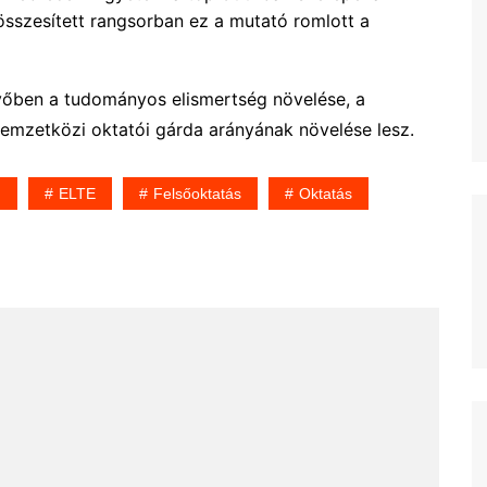
 összesített rangsorban ez a mutató romlott a
jövőben a tudományos elismertség növelése, a
nemzetközi oktatói gárda arányának növelése lesz.
m
ELTE
Felsőoktatás
Oktatás