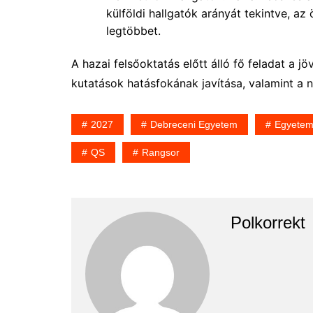
külföldi hallgatók arányát tekintve, az
legtöbbet.
A hazai felsőoktatás előtt álló fő feladat a 
kutatások hatásfokának javítása, valamint a 
2027
Debreceni Egyetem
Egyete
QS
Rangsor
Polkorrekt