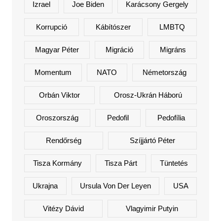
Izrael
Joe Biden
Karácsony Gergely
Korrupció
Kábítószer
LMBTQ
Magyar Péter
Migráció
Migráns
Momentum
NATO
Németország
Orbán Viktor
Orosz-Ukrán Háború
Oroszország
Pedofil
Pedofília
Rendőrség
Szíjjártó Péter
Tisza Kormány
Tisza Párt
Tüntetés
Ukrajna
Ursula Von Der Leyen
USA
Vitézy Dávid
Vlagyimir Putyin