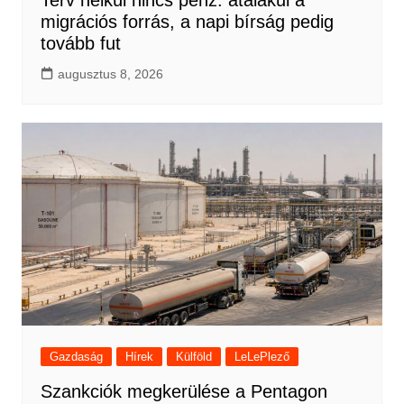
Terv nélkül nincs pénz: átalakul a
migrációs forrás, a napi bírság pedig
tovább fut
augusztus 8, 2026
Gazdaság
Hírek
Külföld
LeLePlező
Szankciók megkerülése a Pentagon