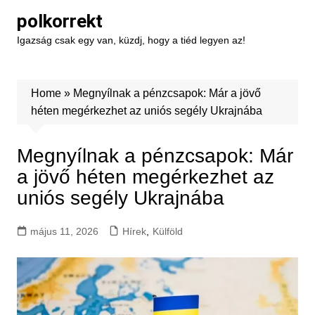
Skip
polkorrekt
to
Igazság csak egy van, küzdj, hogy a tiéd legyen az!
content
Home
»
Megnyílnak a pénzcsapok: Már a jövő
héten megérkezhet az uniós segély Ukrajnába
Megnyílnak a pénzcsapok: Már
a jövő héten megérkezhet az
uniós segély Ukrajnába
május 11, 2026
Hírek
,
Külföld