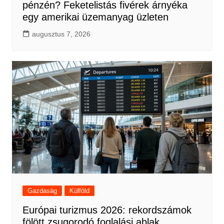
pénzén? Feketelistás fivérek árnyéka
egy amerikai üzemanyag üzleten
augusztus 7, 2026
Gazdaság
Külföld
Európai turizmus 2026: rekordszámok
fölött zsugorodó foglalási ablak