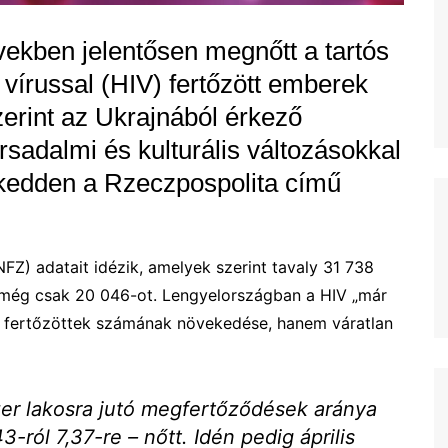
ekben jelentősen megnőtt a tartós
vírussal (HIV) fertőzött emberek
erint az Ukrajnából érkező
rsadalmi és kulturális változásokkal
 kedden a Rzeczpospolita című
FZ) adatait idézik, amelyek szerint tavaly 31 738
 még csak 20 046-ot. Lengyelországban a HIV „már
 fertőzöttek számának növekedése, hanem váratlan
er lakosra jutó megfertőződések aránya
-ról 7,37-re – nőtt. Idén pedig április