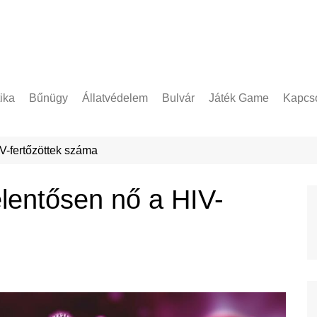
tika
Bűnügy
Állatvédelem
Bulvár
Játék Game
Kapcso
Adatke
V-fertőzöttek száma
lentősen nő a HIV-