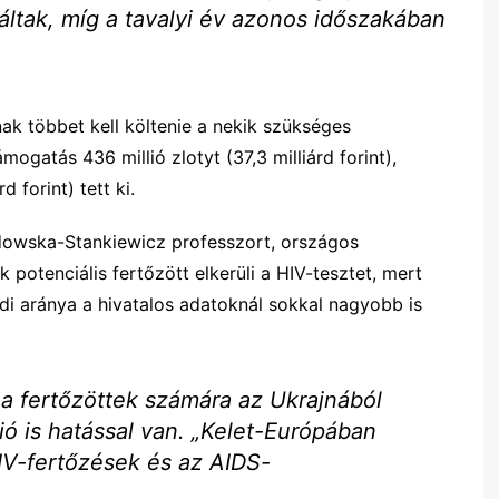
ráltak, míg a tavalyi év azonos időszakában
ak többet kell költenie a nekik szükséges
gatás 436 millió zlotyt (37,3 milliárd forint),
d forint) tett ki.
dowska-Stankiewicz professzort, országos
 potenciális fertőzött elkerüli a HIV-tesztet, mert
lódi aránya a hivatalos adatoknál sokkal nagyobb is
a fertőzöttek számára az Ukrajnából
ó is hatással van. „Kelet-Európában
IV-fertőzések és az AIDS-