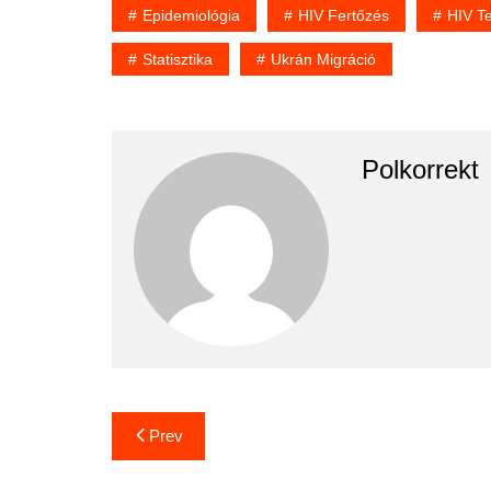
Epidemiológia
HIV Fertőzés
HIV Te
Statisztika
Ukrán Migráció
Polkorrekt
Bejegyzés
Prev
navigáció