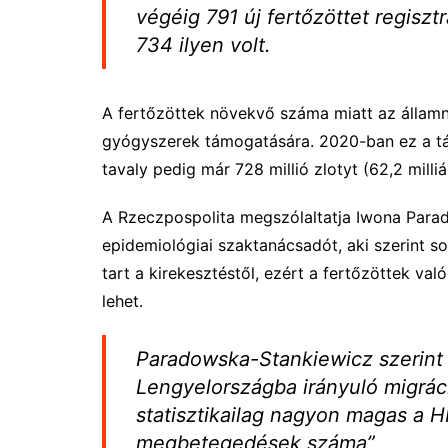
végéig 791 új fertőzöttet regiszt
734 ilyen volt.
A fertőzöttek növekvő száma miatt az államn
gyógyszerek támogatására. 2020-ban ez a támo
tavaly pedig már 728 millió zlotyt (62,2 milliár
A Rzeczpospolita megszólaltatja Iwona Para
epidemiológiai szaktanácsadót, aki szerint sok
tart a kirekesztéstől, ezért a fertőzöttek va
lehet.
Paradowska-Stankiewicz szerint 
Lengyelországba irányuló migráci
statisztikailag nagyon magas a H
megbetegedések száma”