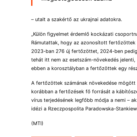
– utalt a szakértő az ukrajnai adatokra.
„Külön figyelmet érdemlő kockázati csoportn
Rámutattak, hogy az azonosított fertőzöttek
2023-ban 276 új fertőzöttet, 2024-ben pedig
tehát itt nem az esetszám-növekedés jelenti,
ebben a korosztályban a fertőzöttek egy rés
A fertőzöttek számának növekedése mögött az 
korábban a fertőzések fő forrását a kábítósz
vírus terjedésének legfőbb módja a nemi – ak
idézi a Rzeczpospolita Paradowska-Stankiewi
(MTI)