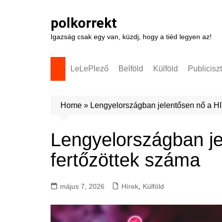
Skip
to
polkorrekt
content
Igazság csak egy van, küzdj, hogy a tiéd legyen az!
LeLePlező
Belföld
Külföld
Publicisz
Home
»
Lengyelországban jelentősen nő a HI
Lengyelországban je
fertőzöttek száma
május 7, 2026
Hírek
,
Külföld