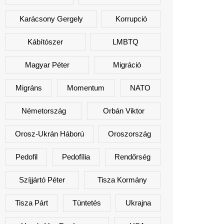
Karácsony Gergely
Korrupció
Kábítószer
LMBTQ
Magyar Péter
Migráció
Migráns
Momentum
NATO
Németország
Orbán Viktor
Orosz-Ukrán Háború
Oroszország
Pedofil
Pedofília
Rendőrség
Szíjjártó Péter
Tisza Kormány
Tisza Párt
Tüntetés
Ukrajna