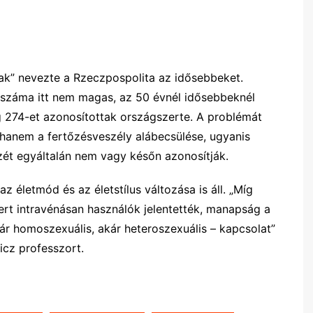
ak” nevezte a Rzeczpospolita az idősebbeket.
 száma itt nem magas, az 50 évnél idősebbeknél
 274-et azonosítottak országszerte. A problémát
 hanem a fertőzésveszély alábecsülése, ugyanis
zét egyáltalán nem vagy későn azonosítják.
életmód és az életstílus változása is áll. „Míg
ert intravénásan használók jelentették, manapság a
ár homoszexuális, akár heteroszexuális – kapcsolat”
cz professzort.