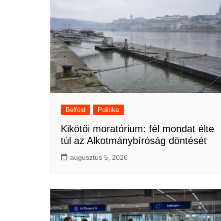
Belföld
Politika
Kikötői moratórium: fél mondat élte
túl az Alkotmánybíróság döntését
augusztus 5, 2026