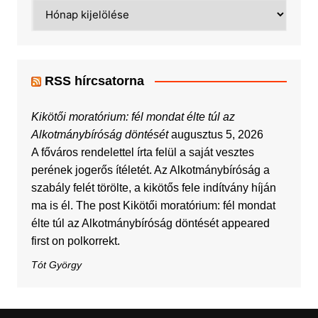
Archívum
RSS hírcsatorna
Kikötői moratórium: fél mondat élte túl az
Alkotmánybíróság döntését
augusztus 5, 2026
A főváros rendelettel írta felül a saját vesztes
perének jogerős ítéletét. Az Alkotmánybíróság a
szabály felét törölte, a kikötős fele indítvány híján
ma is él. The post Kikötői moratórium: fél mondat
élte túl az Alkotmánybíróság döntését appeared
first on polkorrekt.
Tót György