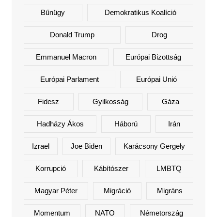
Bűnügy
Demokratikus Koalíció
Donald Trump
Drog
Emmanuel Macron
Európai Bizottság
Európai Parlament
Európai Unió
Fidesz
Gyilkosság
Gáza
Hadházy Ákos
Háború
Irán
Izrael
Joe Biden
Karácsony Gergely
Korrupció
Kábítószer
LMBTQ
Magyar Péter
Migráció
Migráns
Momentum
NATO
Németország