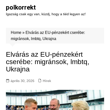
Skip
polkorrekt
to
Igazság csak egy van, küzdj, hogy a tiéd legyen az!
content
Home
»
Elvárás az EU-pénzekért cserébe:
migránsok, lmbtq, Ukrajna
Elvárás az EU-pénzekért
cserébe: migránsok, lmbtq,
Ukrajna
április 30, 2026
Hírek