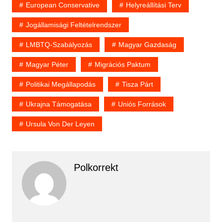
European Conservative
Helyreállítási Terv
Jogállamisági Feltételrendszer
LMBTQ-Szabályozás
Magyar Gazdaság
Magyar Péter
Migrációs Paktum
Politikai Megállapodás
Tisza Párt
Ukrajna Támogatása
Uniós Források
Ursula Von Der Leyen
Polkorrekt