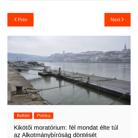
Bejegyzés
Prev
Next
navigáció
Belföld
Politika
Kikötői moratórium: fél mondat élte túl
az Alkotmánybíróság döntését