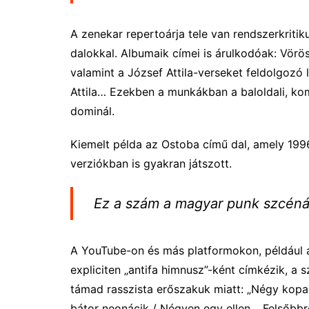
A zenekar repertoárja tele van rendszerkritikus
dalokkal. Albumaik címei is árulkodóak: Vörö
valamint a József Attila-verseket feldolgozó 
Attila… Ezekben a munkákban a baloldali, ko
dominál.
Kiemelt példa az Ostoba című dal, amely 1996
verziókban is gyakran játszott.
Ez a szám a magyar punk szcénáb
A YouTube-on és más platformokon, például a
expliciten „antifa himnusz”-ként címkézik, a
támad rasszista erőszakuk miatt: „Négy kopas
bátor neonácik / Négyen egy ellen… Felsőbbre