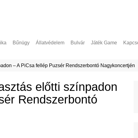
tika
Bűnügy
Állatvédelem
Bulvár
Játék Game
Kapcso
Adatke
ínpadon – A PiCsa fellép Puzsér Rendszerbontó Nagykoncertjén
asztás előtti színpadon
zsér Rendszerbontó