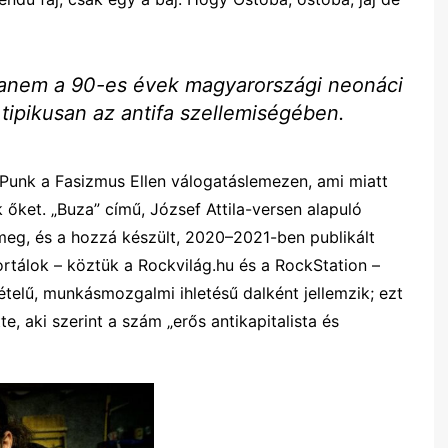
 hanem a 90-es évek magyarországi neonáci
tipikusan az antifa szellemiségében.
 Punk a Fasizmus Ellen válogatáslemezen, ami miatt
 őket. „Buza” című, József Attila-versen alapuló
meg, és a hozzá készült, 2020–2021-ben publikált
ortálok – köztük a Rockvilág.hu és a RockStation –
vételű, munkásmozgalmi ihletésű dalként jellemzik; ezt
e, aki szerint a szám „erős antikapitalista és