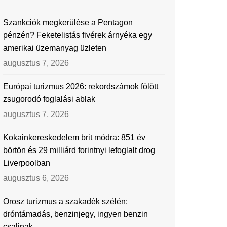
Szankciók megkerülése a Pentagon
pénzén? Feketelistás fivérek árnyéka egy
amerikai üzemanyag üzleten
augusztus 7, 2026
Európai turizmus 2026: rekordszámok fölött
zsugorodó foglalási ablak
augusztus 7, 2026
Kokainkereskedelem brit módra: 851 év
börtön és 29 milliárd forintnyi lefoglalt drog
Liverpoolban
augusztus 6, 2026
Orosz turizmus a szakadék szélén:
dróntámadás, benzinjegy, ingyen benzin
csalinak