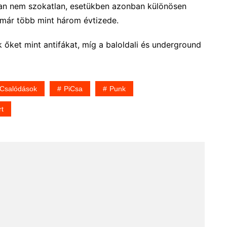
an nem szokatlan, esetükben azonban különösen
mmár több mint három évtizede.
 őket mint antifákat, míg a baloldali és underground
 Csalódások
PiCsa
Punk
t