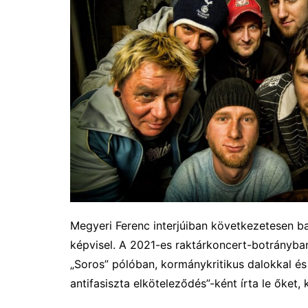
Megyeri Ferenc interjúiban következetesen balo
képvisel. A 2021-es raktárkoncert-botrányban
„Soros” pólóban, kormánykritikus dalokkal és
antifasiszta elköteleződés”-ként írta le őket