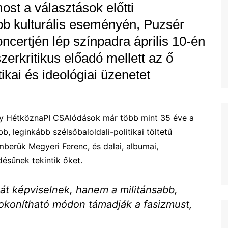
ost a választások előtti
b kulturális eseményén, Puzsér
ertjén lép színpadra április 10-én
zerkritikus előadó mellett az ő
ikai és ideológiai üzenetet
gy HétköznaPI CSAlódások már több mint 35 éve a
 leginkább szélsőbaloldali-politikai töltetű
mberük Megyeri Ferenc, és dalai, albumai,
désűnek tekintik őket.
át képviselnek, hanem a militánsabb,
okonítható módon támadják a fasizmust,