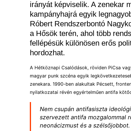
irányát képviselik. A zenekar m
kampányhajrá egyik legnagyob
Róbert Rendszerbontó Nagykonc
a Hősök terén, ahol több rends
fellépésük különösen erős polit
hordozhat.
A Hétköznapi Csalódások, röviden PiCsa va
magyar punk szcéna egyik legkövetkezetesebb,
zenekara. 1990-ben alakultak Pécsett, fronte
nyilatkozatai révén egyértelműen antifa kötő
Nem csupán antifasiszta ideológi
szervezett antifa mozgalommal r
neonácizmust és a szélsőjobbot.