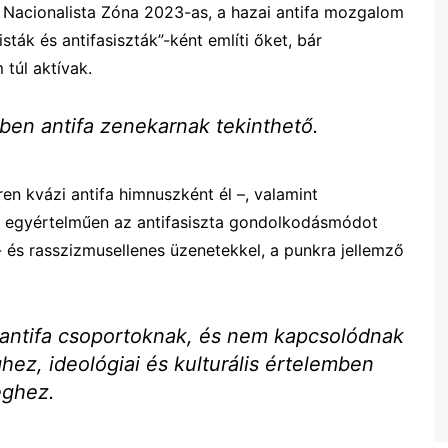
 a Nacionalista Zóna 2023-as, a hazai antifa mozgalom
ták és antifasiszták”-ként említi őket, bár
 túl aktívak.
ben antifa zenekarnak tekinthető.
ren kvázi antifa himnuszként él –, valamint
ik egyértelműen az antifasiszta gondolkodásmódot
i- és rasszizmusellenes üzenetekkel, a punkra jellemző
i antifa csoportoknak, és nem kapcsolódnak
hez, ideológiai és kulturális értelemben
eghez.