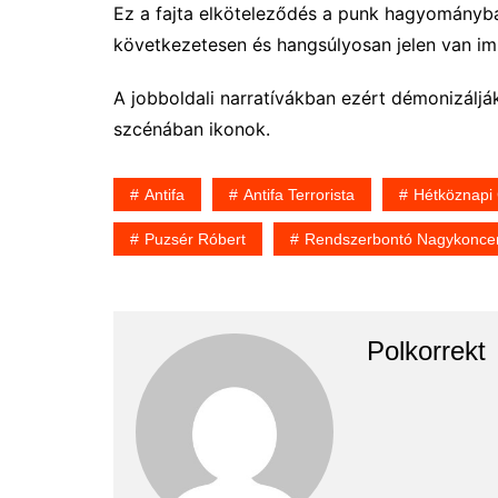
Ez a fajta elköteleződés a punk hagyományb
következetesen és hangsúlyosan jelen van i
A jobboldali narratívákban ezért démonizálják
szcénában ikonok.
Antifa
Antifa Terrorista
Hétköznapi
Puzsér Róbert
Rendszerbontó Nagykoncer
Polkorrekt