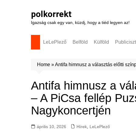
Skip
to
polkorrekt
content
Igazság csak egy van, küzdj, hogy a tiéd legyen az!
LeLePlező
Belföld
Külföld
Publicisz
Home
»
Antifa himnusz a választás előtti sz
Antifa himnusz a vál
– A PiCsa fellép Pu
Nagykoncertjén
április 10, 2026
Hírek
,
LeLePlező