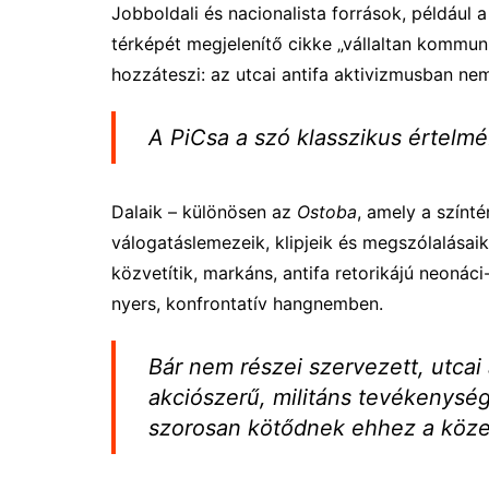
Jobboldali és nacionalista források, például
térképét megjelenítő cikke „vállaltan kommunis
hozzáteszi: az utcai antifa aktivizmusban nem
A PiCsa a szó klasszikus értelmé
Dalaik – különösen az
Ostoba
, amely a színté
válogatáslemezeik, klipjeik és megszólalása
közvetítik, markáns, antifa retorikájú neonác
nyers, konfrontatív hangnemben.
Bár nem részei szervezett, utca
akciószerű, militáns tevékenység
szorosan kötődnek ehhez a köz