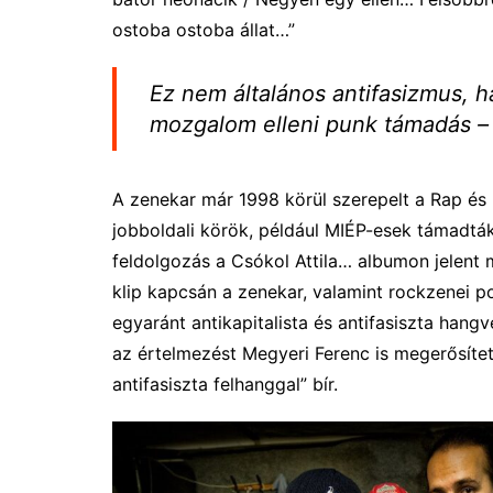
ostoba ostoba állat…”
Ez nem általános antifasizmus,
mozgalom elleni punk támadás – 
A zenekar már 1998 körül szerepelt a Rap és
jobboldali körök, például MIÉP-esek támadták
feldolgozás a Csókol Attila… albumon jelent 
klip kapcsán a zenekar, valamint rockzenei p
egyaránt antikapitalista és antifasiszta hang
az értelmezést Megyeri Ferenc is megerősített
antifasiszta felhanggal” bír.