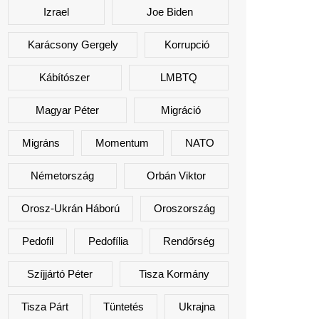
Izrael
Joe Biden
Karácsony Gergely
Korrupció
Kábítószer
LMBTQ
Magyar Péter
Migráció
Migráns
Momentum
NATO
Németország
Orbán Viktor
Orosz-Ukrán Háború
Oroszország
Pedofil
Pedofília
Rendőrség
Szíjjártó Péter
Tisza Kormány
Tisza Párt
Tüntetés
Ukrajna