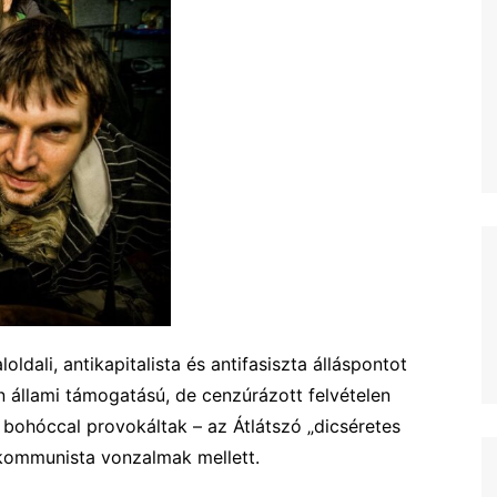
ldali, antikapitalista és antifasiszta álláspontot
 állami támogatású, de cenzúrázott felvételen
 bohóccal provokáltak – az Átlátszó „dicséretes
, kommunista vonzalmak mellett.