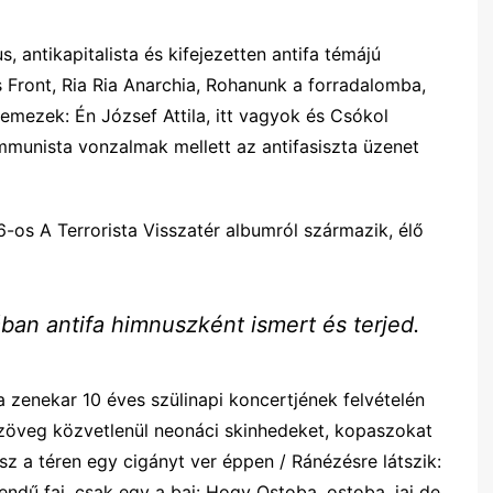
, antikapitalista és kifejezetten antifa témájú
s Front, Ria Ria Anarchia, Rohanunk a forradalomba,
lemezek: Én József Attila, itt vagyok és Csókol
mmunista vonzalmak mellett az antifasiszta üzenet
-os A Terrorista Visszatér albumról származik, élő
an antifa himnuszként ismert és terjed.
 zenekar 10 éves szülinapi koncertjének felvételén
 szöveg közvetlenül neonáci skinhedeket, kopaszokat
z a téren egy cigányt ver éppen / Ránézésre látszik:
ndű faj, csak egy a baj: Hogy Ostoba, ostoba, jaj de