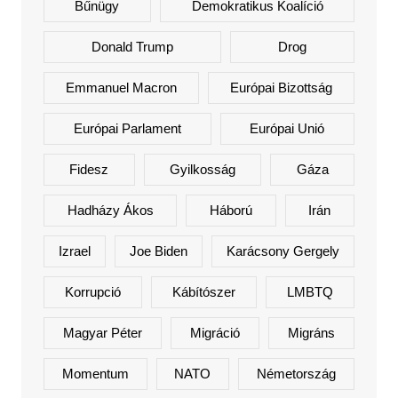
Bűnügy
Demokratikus Koalíció
Donald Trump
Drog
Emmanuel Macron
Európai Bizottság
Európai Parlament
Európai Unió
Fidesz
Gyilkosság
Gáza
Hadházy Ákos
Háború
Irán
Izrael
Joe Biden
Karácsony Gergely
Korrupció
Kábítószer
LMBTQ
Magyar Péter
Migráció
Migráns
Momentum
NATO
Németország