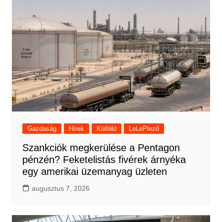
Gazdaság
Hírek
Külföld
LeLePlező
Szankciók megkerülése a Pentagon
pénzén? Feketelistás fivérek árnyéka
egy amerikai üzemanyag üzleten
augusztus 7, 2026