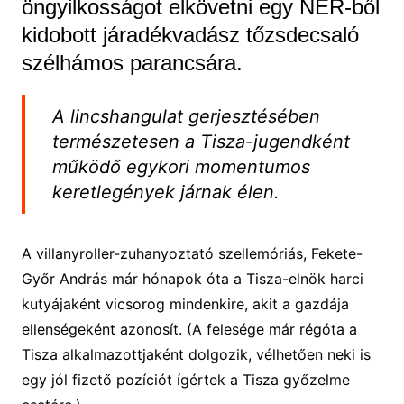
öngyilkosságot elkövetni egy NER-ből
kidobott járadékvadász tőzsdecsaló
szélhámos parancsára.
A lincshangulat gerjesztésében
természetesen a Tisza-jugendként
működő egykori momentumos
keretlegények járnak élen.
A villanyroller-zuhanyoztató szellemóriás, Fekete-
Győr András már hónapok óta a Tisza-elnök harci
kutyájaként vicsorog mindenkire, akit a gazdája
ellenségeként azonosít. (A felesége már régóta a
Tisza alkalmazottjaként dolgozik, vélhetően neki is
egy jól fizető pozíciót ígértek a Tisza győzelme