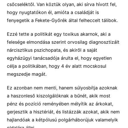
csőcseléktől. Van köztük olyan, aki sírva hívott fel,
hogy nyugtatókon él, amióta a családját is
fenyegetik a Fekete-Győrék által felheccelt tálibok.
Ezzé tette a politikát egy toxikus akarnok, aki a
felesége elmondása szerint orvosilag diagnosztizált
nárcisztikus pszichopata, és akiről a saját
egyházügyi tanácsadója árulta el, hogy egyetlen
célja a politikában, hogy 4 év alatt mocskosul
megszedje magát.
Ez azonban nem menti, hanem súlyosbítja azoknak
a haszonleső kiszolgálóknak a bűnét, akik most
pénz és pozíció reményében mélyítik az árkokat,
gerjesztik a hisztériát, és listázzák azokat, akik nem
hajlandóak a kétpólusú polgárháborújuk valamelyik
oldalára állni.