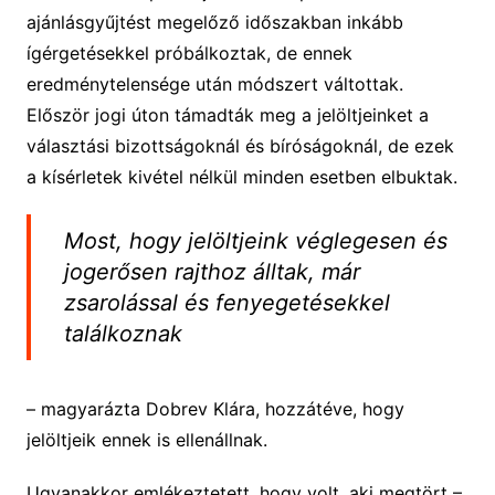
ajánlásgyűjtést megelőző időszakban inkább
ígérgetésekkel próbálkoztak, de ennek
eredménytelensége után módszert váltottak.
Először jogi úton támadták meg a jelöltjeinket a
választási bizottságoknál és bíróságoknál, de ezek
a kísérletek kivétel nélkül minden esetben elbuktak.
Most, hogy jelöltjeink véglegesen és
jogerősen rajthoz álltak, már
zsarolással és fenyegetésekkel
találkoznak
– magyarázta Dobrev Klára, hozzátéve, hogy
jelöltjeik ennek is ellenállnak.
Ugyanakkor emlékeztetett, hogy volt, aki megtört –