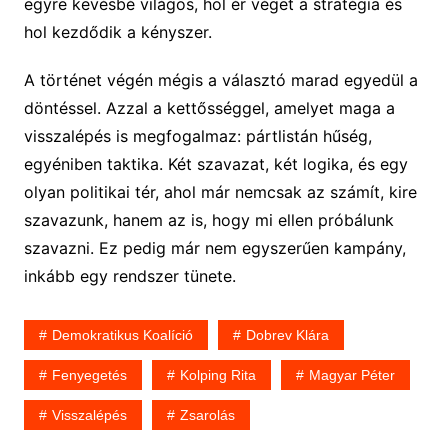
egyre kevésbé világos, hol ér véget a stratégia és
hol kezdődik a kényszer.
A történet végén mégis a választó marad egyedül a
döntéssel. Azzal a kettősséggel, amelyet maga a
visszalépés is megfogalmaz: pártlistán hűség,
egyéniben taktika. Két szavazat, két logika, és egy
olyan politikai tér, ahol már nemcsak az számít, kire
szavazunk, hanem az is, hogy mi ellen próbálunk
szavazni. Ez pedig már nem egyszerűen kampány,
inkább egy rendszer tünete.
Demokratikus Koalíció
Dobrev Klára
Fenyegetés
Kolping Rita
Magyar Péter
Visszalépés
Zsarolás