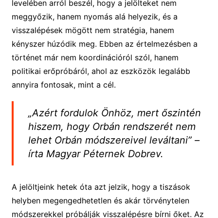
levelében arról beszél, hogy a jelölteket nem
meggyőzik, hanem nyomás alá helyezik, és a
visszalépések mögött nem stratégia, hanem
kényszer húzódik meg. Ebben az értelmezésben a
történet már nem koordinációról szól, hanem
politikai erőpróbáról, ahol az eszközök legalább
annyira fontosak, mint a cél.
„Azért fordulok Önhöz, mert őszintén
hiszem, hogy Orbán rendszerét nem
lehet Orbán módszereivel leváltani” –
írta Magyar Péternek Dobrev.
A jelöltjeink hetek óta azt jelzik, hogy a tiszások
helyben megengedhetetlen és akár törvénytelen
módszerekkel próbálják visszalépésre bírni őket. Az