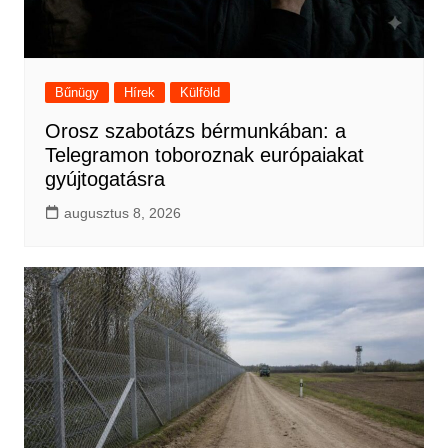
Bűnügy
Hírek
Külföld
Orosz szabotázs bérmunkában: a
Telegramon toboroznak európaiakat
gyújtogatásra
augusztus 8, 2026