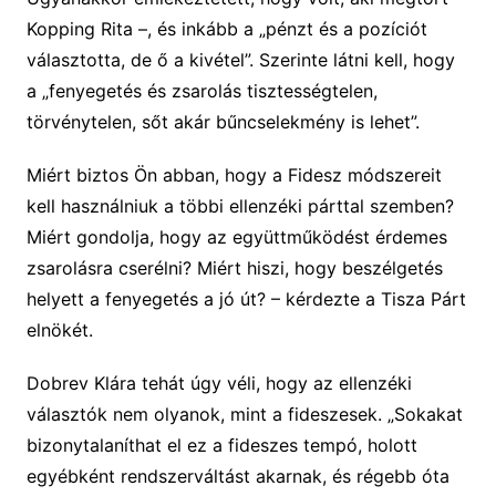
Kopping Rita –, és inkább a „pénzt és a pozíciót
választotta, de ő a kivétel”. Szerinte látni kell, hogy
a „fenyegetés és zsarolás tisztességtelen,
törvénytelen, sőt akár bűncselekmény is lehet”.
Miért biztos Ön abban, hogy a Fidesz módszereit
kell használniuk a többi ellenzéki párttal szemben?
Miért gondolja, hogy az együttműködést érdemes
zsarolásra cserélni? Miért hiszi, hogy beszélgetés
helyett a fenyegetés a jó út? – kérdezte a Tisza Párt
elnökét.
Dobrev Klára tehát úgy véli, hogy az ellenzéki
választók nem olyanok, mint a fideszesek. „Sokakat
bizonytalaníthat el ez a fideszes tempó, holott
egyébként rendszerváltást akarnak, és régebb óta