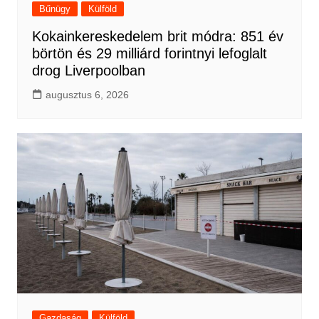
Bűnügy
Külföld
Kokainkereskedelem brit módra: 851 év
börtön és 29 milliárd forintnyi lefoglalt
drog Liverpoolban
augusztus 6, 2026
Gazdaság
Külföld