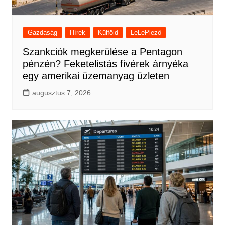
Gazdaság
Hírek
Külföld
LeLePlező
Szankciók megkerülése a Pentagon
pénzén? Feketelistás fivérek árnyéka
egy amerikai üzemanyag üzleten
augusztus 7, 2026