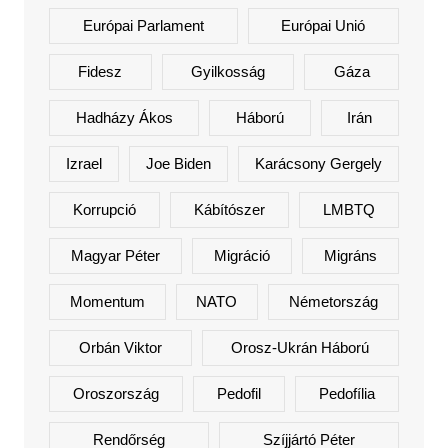
Európai Parlament
Európai Unió
Fidesz
Gyilkosság
Gáza
Hadházy Ákos
Háború
Irán
Izrael
Joe Biden
Karácsony Gergely
Korrupció
Kábítószer
LMBTQ
Magyar Péter
Migráció
Migráns
Momentum
NATO
Németország
Orbán Viktor
Orosz-Ukrán Háború
Oroszország
Pedofil
Pedofília
Rendőrség
Szíjjártó Péter