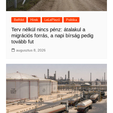
Belföld
Hírek
LeLePlező
Politika
Terv nélkül nincs pénz: átalakul a
migrációs forrás, a napi bírság pedig
tovább fut
augusztus 8, 2026