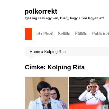
Skip
to
polkorrekt
content
Igazság csak egy van, küzdj, hogy a tiéd legyen az!
LeLePlező
Belföld
Külföld
Publicisz
Home
»
Kolping Rita
Címke:
Kolping Rita