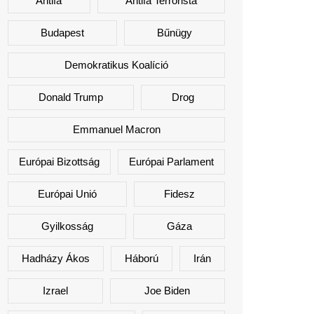
Antifa
Antifa Terrorista
Budapest
Bűnügy
Demokratikus Koalíció
Donald Trump
Drog
Emmanuel Macron
Európai Bizottság
Európai Parlament
Európai Unió
Fidesz
Gyilkosság
Gáza
Hadházy Ákos
Háború
Irán
Izrael
Joe Biden