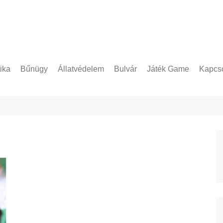
tika
Bűnügy
Állatvédelem
Bulvár
Játék Game
Kapcso
Adatke