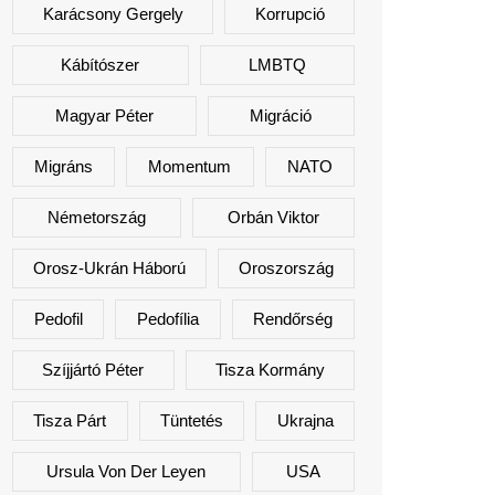
Karácsony Gergely
Korrupció
Kábítószer
LMBTQ
Magyar Péter
Migráció
Migráns
Momentum
NATO
Németország
Orbán Viktor
Orosz-Ukrán Háború
Oroszország
Pedofil
Pedofília
Rendőrség
Szíjjártó Péter
Tisza Kormány
Tisza Párt
Tüntetés
Ukrajna
Ursula Von Der Leyen
USA