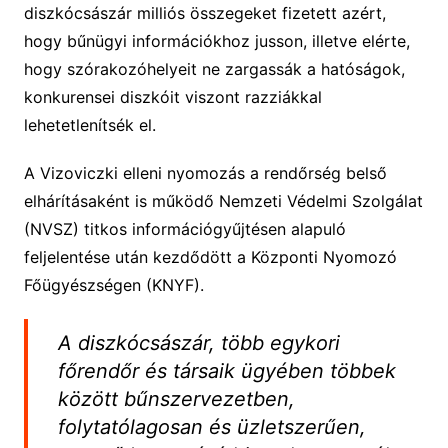
diszkócsászár milliós összegeket fizetett azért,
hogy bűnügyi információkhoz jusson, illetve elérte,
hogy szórakozóhelyeit ne zargassák a hatóságok,
konkurensei diszkóit viszont razziákkal
lehetetlenítsék el.
A Vizoviczki elleni nyomozás a rendőrség belső
elhárításaként is működő Nemzeti Védelmi Szolgálat
(NVSZ) titkos információgyűjtésen alapuló
feljelentése után kezdődött a Központi Nyomozó
Főügyészségen (KNYF).
A diszkócsászár, több egykori
főrendőr és társaik ügyében többek
között bűnszervezetben,
folytatólagosan és üzletszerűen,