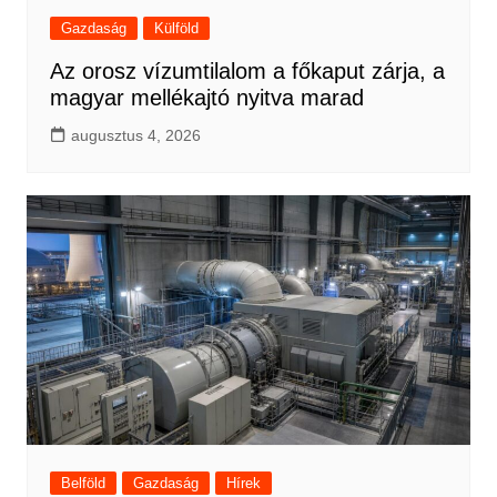
Gazdaság
Külföld
Az orosz vízumtilalom a főkaput zárja, a
magyar mellékajtó nyitva marad
augusztus 4, 2026
Belföld
Gazdaság
Hírek