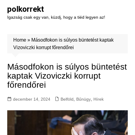
Skip
polkorrekt
to
Igazság csak egy van, küzdj, hogy a tiéd legyen az!
content
Home
»
Másodfokon is súlyos büntetést kaptak
Vizoviczki korrupt főrendőrei
Másodfokon is súlyos büntetést
kaptak Vizoviczki korrupt
főrendőrei
december 14, 2024
Belföld
,
Bűnügy
,
Hírek