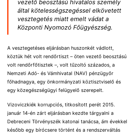
vezető beosztású hivatalos személy
által kötelességszegéssel elkövetett
vesztegetés miatt emelt vádat a
Központi Nyomozó Főügyészség.
A vesztegetéses eljárásban huszonkét vádlott,
köztük hét volt rendőrtiszt – öten vezető beosztású
volt rendőrfőtisztek –, volt tűzoltó százados, a
Nemzeti Adó- és Vámhivatal (NAV) pénzügyőr
főhadnagya, egy önkormányzati köztisztviselő és
egy közegészségügyi felügyelő szerepelt.
Vizoviczkiék korrupciós, titkosított perét 2015.
január 14-én zárt eljárásban kezdte tárgyalni a
Debreceni Törvényszék katonai tanácsa, ám évekkel
később egy bírócsere történt és a rendszerváltás