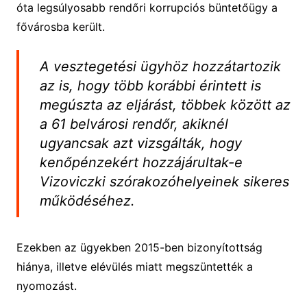
óta legsúlyosabb rendőri korrupciós büntetőügy a
fővárosba került.
A vesztegetési ügyhöz hozzátartozik
az is, hogy több korábbi érintett is
megúszta az eljárást, többek között az
a 61 belvárosi rendőr, akiknél
ugyancsak azt vizsgálták, hogy
kenőpénzekért hozzájárultak-e
Vizoviczki szórakozóhelyeinek sikeres
működéséhez.
Ezekben az ügyekben 2015-ben bizonyítottság
hiánya, illetve elévülés miatt megszüntették a
nyomozást.