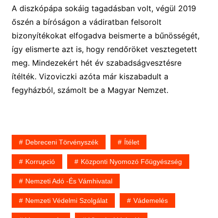
A diszkópápa sokáig tagadásban volt, végül 2019
őszén a bíróságon a vádiratban felsorolt
bizonyítékokat elfogadva beismerte a bűnösségét,
így elismerte azt is, hogy rendőröket vesztegetett
meg. Mindezekért hét év szabadságvesztésre
ítélték. Vizoviczki azóta már kiszabadult a
fegyházból, számolt be a Magyar Nemzet.
Debreceni Törvényszék
Ítélet
Korrupció
Központi Nyomozó Főügyészség
Nemzeti Adó -és Vámhivatal
Nemzeti Védelmi Szolgálat
Vádemelés