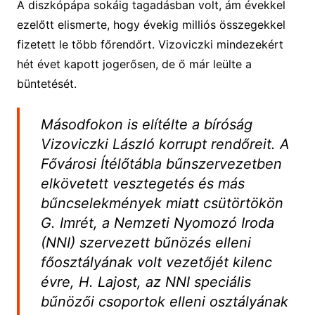
A diszkópápa sokáig tagadásban volt, ám évekkel
ezelőtt elismerte, hogy évekig milliós összegekkel
fizetett le több főrendőrt. Vizoviczki mindezekért
hét évet kapott jogerősen, de ő már leülte a
büntetését.
Másodfokon is elítélte a bíróság
Vizoviczki László korrupt rendőreit. A
Fővárosi Ítélőtábla bűnszervezetben
elkövetett vesztegetés és más
bűncselekmények miatt csütörtökön
G. Imrét, a Nemzeti Nyomozó Iroda
(NNI) szervezett bűnözés elleni
főosztályának volt vezetőjét kilenc
évre, H. Lajost, az NNI speciális
bűnözői csoportok elleni osztályának