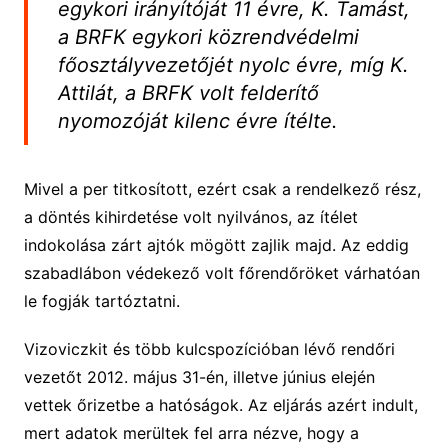
egykori irányítóját 11 évre, K. Tamást,
a BRFK egykori közrendvédelmi
főosztályvezetőjét nyolc évre, míg K.
Attilát, a BRFK volt felderítő
nyomozóját kilenc évre ítélte.
Mivel a per titkosított, ezért csak a rendelkező rész,
a döntés kihirdetése volt nyilvános, az ítélet
indokolása zárt ajtók mögött zajlik majd. Az eddig
szabadlábon védekező volt főrendőröket várhatóan
le fogják tartóztatni.
Vizoviczkit és több kulcspozícióban lévő rendőri
vezetőt 2012. május 31-én, illetve június elején
vettek őrizetbe a hatóságok. Az eljárás azért indult,
mert adatok merültek fel arra nézve, hogy a