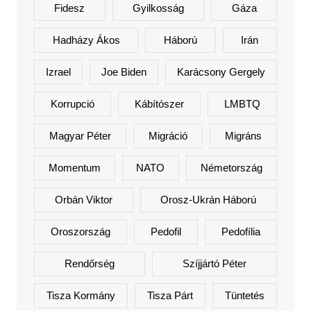
Fidesz
Gyilkosság
Gáza
Hadházy Ákos
Háború
Irán
Izrael
Joe Biden
Karácsony Gergely
Korrupció
Kábítószer
LMBTQ
Magyar Péter
Migráció
Migráns
Momentum
NATO
Németország
Orbán Viktor
Orosz-Ukrán Háború
Oroszország
Pedofil
Pedofília
Rendőrség
Szíjjártó Péter
Tisza Kormány
Tisza Párt
Tüntetés