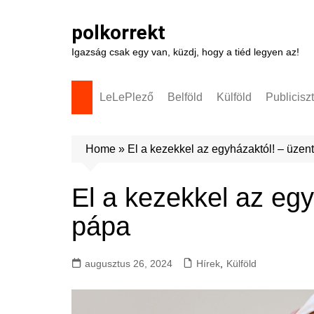
Skip
to
polkorrekt
content
Igazság csak egy van, küzdj, hogy a tiéd legyen az!
LeLePlező
Belföld
Külföld
Publicisz
Home
»
El a kezekkel az egyházaktól! – üzen
El a kezekkel az egy
pápa
augusztus 26, 2024
Hírek
,
Külföld