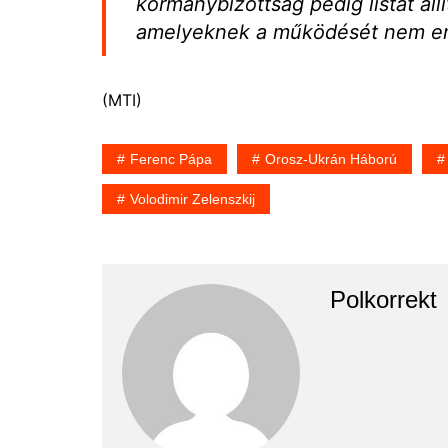
kormánybizottság pedig listát áll
amelyeknek a működését nem en
(MTI)
Ferenc Pápa
Orosz-Ukrán Háború
Volodimir Zelenszkij
Polkorrekt