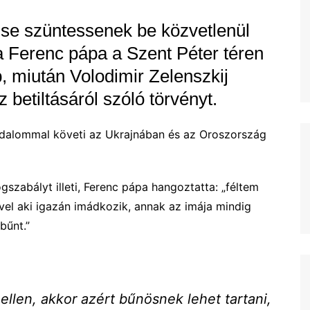
 se szüntessenek be közvetlenül
a Ferenc pápa a Szent Péter téren
 miután Volodimir Zelenszkij
 betiltásáról szóló törvényt.
ájdalommal követi az Ukrajnában és az Oroszország
szabályt illeti, Ferenc pápa hangoztatta: „féltem
el aki igazán imádkozik, annak az imája mindig
bűnt.”
 ellen, akkor azért bűnösnek lehet tartani,