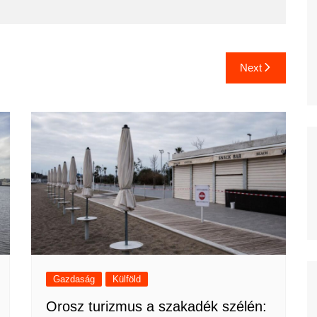
Next
Gazdaság
Külföld
Orosz turizmus a szakadék szélén: