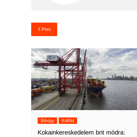
Bejegyzés
Prev
navigáció
Bűnügy
Külföld
Kokainkereskedelem brit módra: