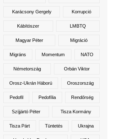
Karácsony Gergely
Korrupció
Kábítószer
LMBTQ
Magyar Péter
Migráció
Migráns
Momentum
NATO
Németország
Orbán Viktor
Orosz-Ukrán Háború
Oroszország
Pedofil
Pedofília
Rendőrség
Szíjjártó Péter
Tisza Kormány
Tisza Párt
Tüntetés
Ukrajna