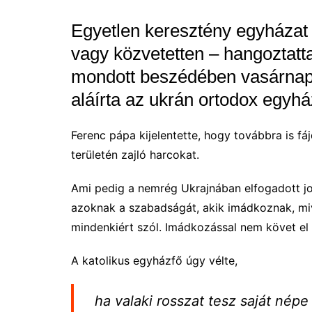
Egyetlen keresztény egyházat
vagy közvetetten – hangoztatt
mondott beszédében vasárnap,
aláírta az ukrán ortodox egyház
Ferenc pápa kijelentette, hogy továbbra is f
területén zajló harcokat.
Ami pedig a nemrég Ukrajnában elfogadott jog
azoknak a szabadságát, akik imádkoznak, miv
mindenkiért szól. Imádkozással nem követ el 
A katolikus egyházfő úgy vélte,
ha valaki rosszat tesz saját népe