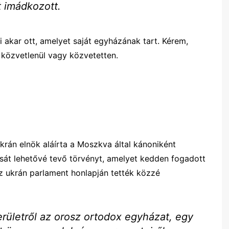
t imádkozott.
akar ott, amelyet saját egyházának tart. Kérem,
 közvetlenül vagy közvetetten.
ukrán elnök aláírta a Moszkva által kánoniként
sát lehetővé tevő törvényt, amelyet kedden fogadott
az ukrán parlament honlapján tették közzé
területről az orosz ortodox egyházat, egy