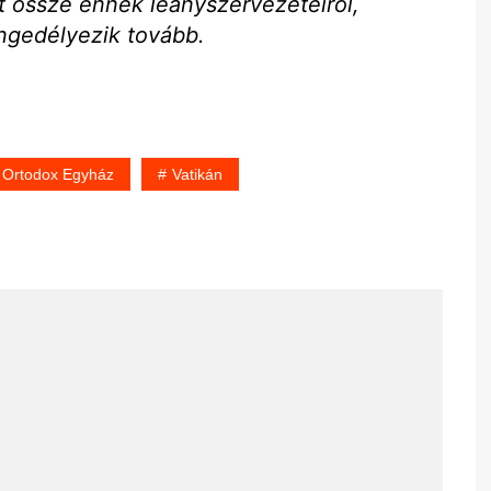
ít össze ennek leányszervezeteiről,
gedélyezik tovább.
Ortodox Egyház
Vatikán