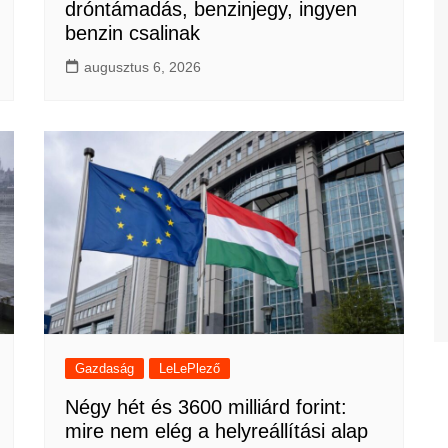
dróntámadás, benzinjegy, ingyen
benzin csalinak
augusztus 6, 2026
Gazdaság
LeLePlező
Négy hét és 3600 milliárd forint:
mire nem elég a helyreállítási alap