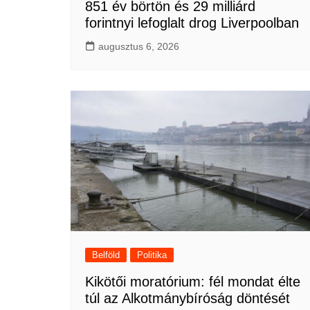
851 év börtön és 29 milliárd
forintnyi lefoglalt drog Liverpoolban
augusztus 6, 2026
Belföld
Politika
Kikötői moratórium: fél mondat élte
túl az Alkotmánybíróság döntését