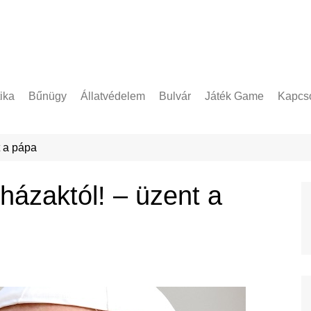
tika
Bűnügy
Állatvédelem
Bulvár
Játék Game
Kapcso
Adatke
t a pápa
házaktól! – üzent a